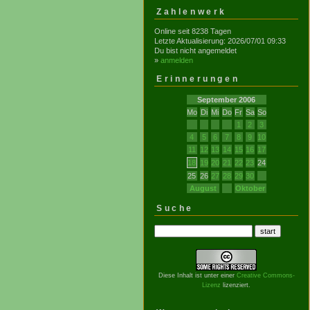
Zahlenwerk
Online seit 8238 Tagen
Letzte Aktualisierung: 2026/07/01 09:33
Du bist nicht angemeldet
»
anmelden
Erinnerungen
September 2006
Mo
Di
Mi
Do
Fr
Sa
So
1
2
3
4
5
6
7
8
9
10
11
12
13
14
15
16
17
18
19
20
21
22
23
24
25
26
27
28
29
30
August
Oktober
Suche
Diese Inhalt ist unter einer
Creative Commons-
Lizenz
lizenziert.