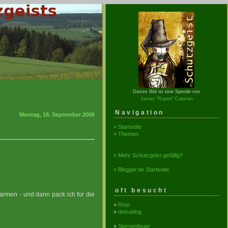
Dieses Bild ist eine Spende von
James "Rupert" Cabman
Navigation
Montag, 18. September 2006
» Startseite
» Themen
» Mehr Schutzgeist gefällig?
» Blogger.de Startseite
oft besucht
armen - und dann pack ich für die
»
Rost
»
diskublog
»
Sternenfeuer