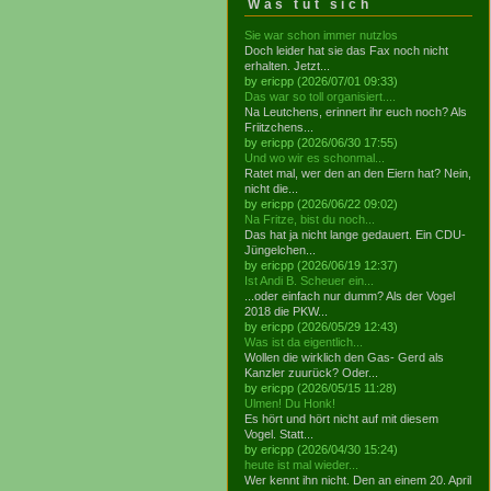
Was tut sich
Sie war schon immer nutzlos
Doch leider hat sie das Fax noch nicht
erhalten. Jetzt...
by ericpp (2026/07/01 09:33)
Das war so toll organisiert....
Na Leutchens, erinnert ihr euch noch? Als
Friitzchens...
by ericpp (2026/06/30 17:55)
Und wo wir es schonmal...
Ratet mal, wer den an den Eiern hat? Nein,
nicht die...
by ericpp (2026/06/22 09:02)
Na Fritze, bist du noch...
Das hat ja nicht lange gedauert. Ein CDU-
Jüngelchen...
by ericpp (2026/06/19 12:37)
Ist Andi B. Scheuer ein...
...oder einfach nur dumm? Als der Vogel
2018 die PKW...
by ericpp (2026/05/29 12:43)
Was ist da eigentlich...
Wollen die wirklich den Gas- Gerd als
Kanzler zuurück? Oder...
by ericpp (2026/05/15 11:28)
Ulmen! Du Honk!
Es hört und hört nicht auf mit diesem
Vogel. Statt...
by ericpp (2026/04/30 15:24)
heute ist mal wieder...
Wer kennt ihn nicht. Den an einem 20. April