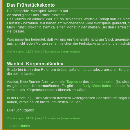
Das Frühstückskonto
Die Schlechte- Wortspiel- Kasse ist out.
Ab sofort gibt es das Frühstückskonto.
Das Prinzip ist einfach: Wer ein so schlechtes Wortspiel bringt daß es nicht 
Frühstück bezahlen. Wir haben am Wochenende viele Wortspiele gebracht, dar
Mein Frühstückskonto steht ca. einen Monat in den meisen. Bei den Herren ch
viel besser.
Was immerhin bedeutet, daß wir uns ein Vierteljahr lang am Stück gegenseiti
uns ja nicht jeden Morgen sehen, reichen die Frühstücke schon für die nächs
Von:
ericpp
um
12:03h
|
fun
| 0 Kommentare |
kommentieren
Wanted: Körpermaßindex
Grade bin ich in den Referrern drüber gefallen, ja geradezu gestürzt: Es gib
die bei mir landen.
Aaalso, liebe Sucher. Auch wenn die
Tagessau
das mal
behauptete
(inzwisch
es gibt keinen Körper
maß
index. Es gibt den
Body Mass Index
den ein Me
versteht als 'Körper
masse
index übersetzen würde.
In der Hoffnung, Euch Suchern trotzdem weitergeholfen und vielleicht sogar er
haben, verbleibe ich mit freundlichsten Grüßen,
Euer Schutzgeist
Von:
ericpp
um
04:09h
|
me
| 0 Kommentare |
kommentieren
...
older stories