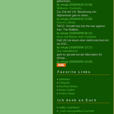
geborenen...
by ericpp (2026/04/20 15:34)
Wildwest- Zustände,...
Zur Zeit der US- Besatzung von
Afghanistan gab es einen...
by ericpp (2026/04/16 12:58)
Now it's official:
TACO- Donald has lost the war against
Iran. The Mullahs...
by ericpp (2026/04/08 06:12)
Kuck mal Mama: Kein Computer
Daß UK mit einem eher elektronischen Act
am ESC...
by ericpp (2026/03/06 13:17)
Gar mittelalterlich
geht es gerade bei der Alternative für
DPutin...
by ericpp (2026/03/04 10:20)
Favorite Links
»
wikileaks
»
Telepolis
»
Kochbuchfotos
»
Heise Online
»
Golem News
Ich denk an Euch
»
wäller notizblock
»
..und cosmopolitisch korrekt