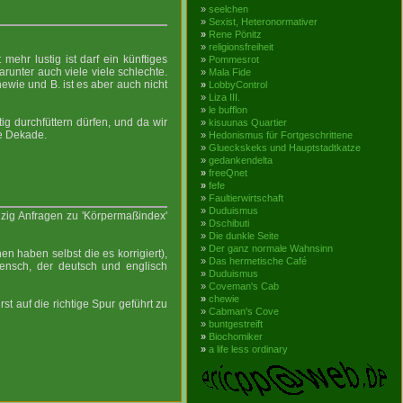
»
seelchen
»
Sexist, Heteronormativer
»
Rene Pönitz
»
religionsfreiheit
mehr lustig ist darf ein künftiges
»
Pommesrot
unter auch viele viele schlechte.
»
Mala Fide
ewie und B. ist es aber auch nicht
»
LobbyControl
»
Liza III.
»
le bufflon
g durchfüttern dürfen, und da wir
»
kisuunas Quartier
te Dekade.
»
Hedonismus für Fortgeschrittene
»
Glueckskeks und Hauptstadtkatze
»
gedankendelta
»
freeQnet
»
fefe
»
Faultierwirtschaft
»
Duduismus
t zig Anfragen zu 'Körpermaßindex'
»
Dschibuti
»
Die dunkle Seite
»
Der ganz normale Wahnsinn
en haben selbst die es korrigiert),
»
Das hermetische Café
nsch, der deutsch und englisch
»
Duduismus
»
Coveman's Cab
»
chewie
st auf die richtige Spur geführt zu
»
Cabman's Cove
»
buntgestreift
»
Biochomiker
»
a life less ordinary