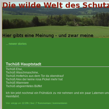
...
newer stories
Tschüß Hauptstadt
Tschüß Else,
Tschüß Waschmaschine,
Tschüß Hottehüs aus dem Tor da obendrauf
Tschüß Alex der keine rosa Pickel mehr hat
Tschüß Wannsee
Tschüß abgeerntetes Büffet
Ich bin jetzt nochmal ein Frühstück zu mir nehmen und ein paar Laternen um
Heimfahrt.
Von:
ericpp
um
12:20h
|
live
|
7 Kommentare
|
kommentieren