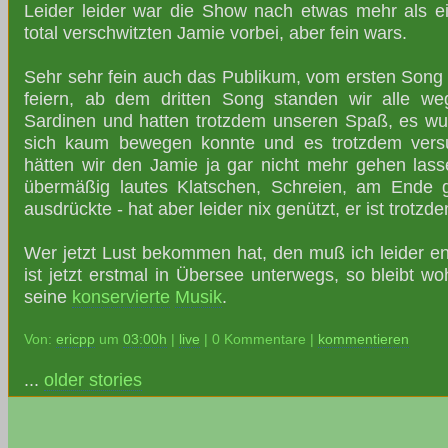
Leider leider war die Show nach etwas mehr als 
total verschwitzten Jamie vorbei, aber fein wars.
Sehr sehr fein auch das Publikum, vom ersten Son
feiern, ab dem dritten Song standen wir alle w
Sardinen und hatten trotzdem unseren Spaß, es w
sich kaum bewegen konnte und es trotzdem vers
hätten wir den Jamie ja gar nicht mehr gehen lass
übermäßig lautes Klatschen, Schreien, am Ende 
ausdrückte - hat aber leider nix genützt, er ist trotz
Wer jetzt Lust bekommen hat, den muß ich leider e
ist jetzt erstmal in Übersee unterwegs, so bleibt wo
seine
konservierte
Musik
.
Von:
ericpp
um
03:00h
|
live
| 0 Kommentare |
kommentieren
...
older stories