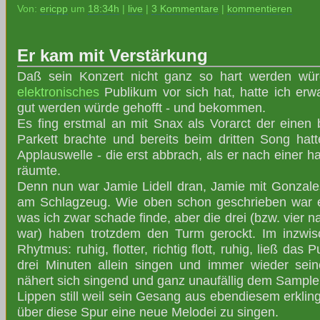
Von:
ericpp
um
18:34h
|
live
|
3 Kommentare
|
kommentieren
Er kam mit Verstärkung
Daß sein Konzert nicht ganz so hart werden wür
elektronisches
Publikum vor sich hat, hatte ich erw
gut werden würde gehofft - und bekommen.
Es fing erstmal an mit Snax als Vorarct der einen 
Parkett brachte und bereits beim dritten Song hatt
Applauswelle - die erst abbrach, als er nach einer 
räumte.
Denn nun war Jamie Lidell dran, Jamie mit Gonza
am Schlagzeug. Wie oben schon geschrieben war e
was ich zwar schade finde, aber die drei (bzw. vier
war) haben trotzdem den Turm gerockt. Im inzwi
Rhytmus: ruhig, flotter, richtig flott, ruhig, ließ da
drei Minuten allein singen und immer wieder sei
nähert sich singend und ganz unaufällig dem Sampler,
Lippen still weil sein Gesang aus ebendiesem erkling
über diese Spur eine neue Melodei zu singen.