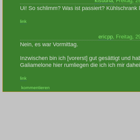
kisuuna
, Freitag, 
Ui! So schlimm? Was ist passiert? Kühlschrank 
link
ericpp
, Freitag, 
Nein, es war Vormittag.
Inzwischen bin ich [vorerst] gut gesättigt und ha
Galiamelone hier rumliegen die ich ich mir dah
link
kommentieren