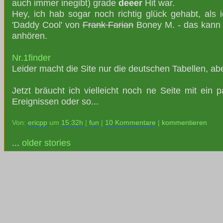
auch immer inegibt) grade
deeer
Hit war.
Hey, ich hab sogar noch richtig glück gehabt, als 
'Daddy Cool' von
Frank Farian
Boney M. - das kann 
anhören.
Nr.1finder
Leider macht die Site nur die deutschen Tabellen, ab
Jetzt bräucht ich vielleicht noch ne Seite mit ein p
Ereignissen oder so...
Von:
ericpp
um
15:32h
|
fun
|
10 Kommentare
|
kommentieren
...
older stories