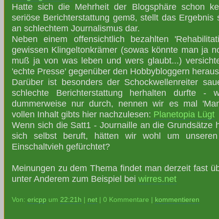
Hatte sich die Mehrheit der Blogsphäre schon ke
seriöse Berichterstattung gem8, stellt das Ergebnis 
an schlechtem Journalismus dar.
Neben einem offensichtlich bezahlten 'Rehabilitat
gewissen Klingeltonkrämer (sowas könnte man ja n
muß ja von was leben und wers glaubt...) versicht
'echte Presse' gegenüber den Hobbybloggern herauszu
Darüber ist besonders der Schockwellenreiter sauer
schlechte Berichterstattung herhalten durfte - 
dummerweise nur durch, nennen wir es mal 'Mani
vollen Inhalt gibts hier nachzulesen:
Planetopia Lügt
Wenn sich die Satt1 - Journaille an die Grundsätze h
sich selbst beruft, hätten wir wohl um unsere
Einschaltvieh gefürchtet?
Meinungen zu dem Thema findet man derzeit fast übe
unter Anderem zum Beispiel bei
wirres.net
Von:
ericpp
um
22:21h
|
net
| 0 Kommentare |
kommentieren