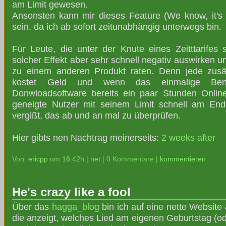
am Limit gewesen.
Ansonsten kann mir dieses Feature (We know, it's n
sein, da ich ab sofort zeitunabhängig unterwegs bin.
Für Leute, die unter der Knute eines Zeitttarifes 
solcher Effekt aber sehr schnell negativ auswirken u
zu einem anderen Produkt raten. Denn jede zusät
kostet Geld und wenn das einmalige Be
Donwloadsoftware bereits ein paar Stunden Onlinez
geneigte Nutzer mit seinem Limit schnell am En
vergißt, das ab und an mal zu überprüfen.
Hier gibts nen Nachtrag meinerseits:
2 weeks after
Von:
ericpp
um
16:42h
|
net
| 0 Kommentare |
kommentieren
He's crazy like a fool
Über das
hagga_blog
bin ich auf eine nette Websit
die anzeigt, welches Lied am eigenen Geburtstag (