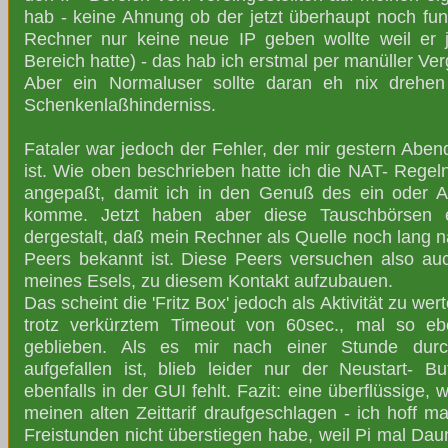
hab - keine Ahnung ob der jetzt überhaupt noch fu
Rechner nur keine neue IP geben wollte weil er 
Bereich hatte) - das hab ich erstmal per manüller V
Aber ein Normaluser sollte daran eh nix drehen
Schenkenlaßhinderniss.
Fataler war jedoch der Fehler, der mir gestern Ab
ist. Wie oben beschrieben hatte ich die NAT- Regel
angepaßt, damit ich in den Genuß des ein oder A
komme. Jetzt haben aber diese Tauschbörsen e
dergestalt, daß mein Rechner als Quelle noch lang 
Peers bekannt ist. Diese Peers versuchen also a
meines Esels, zu diesem Kontakt aufzubauen.
Das scheint die 'Fritz Box' jedoch als Aktivität zu we
trotz verkürztem Timeout von 60sec., mal so ebe
geblieben. Als es mir nach einer Stunde durch 
aufgefallen ist, blieb leider nur der Neustart- 
ebenfalls in der GUI fehlt. Fazit: eine überflüssige, 
meinen alten Zeittarif draufgeschlagen - ich hoff m
Freistunden nicht überstiegen habe, weil Pi mal Dau