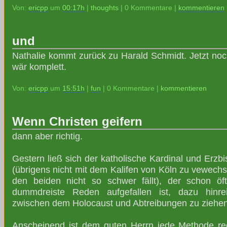
Von:
ericpp
um
00:17h
|
thoughts
| 0 Kommentare |
kommentieren
und
Nathalie kommt zurück zu Harald Schmidt. Jetzt noc
wär komplett.
Von:
ericpp
um
15:51h
|
fun
| 0 Kommentare |
kommentieren
Wenn Christen geifern
dann aber richtig.
Gestern ließ sich der katholische Kardinal und Erzb
(übrigens nicht mit dem Kalifen von Köln zu vewech
den beiden nicht so schwer fällt), der schon 
dummdreiste Reden aufgefallen ist, dazu hinre
zwischen dem Holocaust und Abtreibungen zu ziehe
Anscheinend ist dem guten Herrn jede Methode re