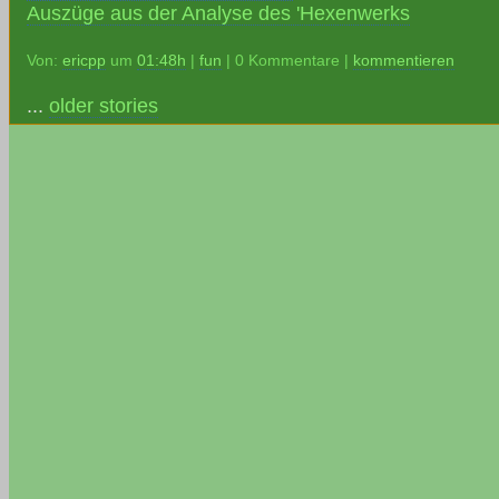
Auszüge aus der Analyse des 'Hexenwerks
Von:
ericpp
um
01:48h
|
fun
| 0 Kommentare |
kommentieren
...
older stories