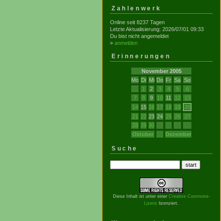
Zahlenwerk
Online seit 8237 Tagen
Letzte Aktualisierung: 2026/07/01 09:33
Du bist nicht angemeldet
»
anmelden
Erinnerungen
November 2005
Mo
Di
Mi
Do
Fr
Sa
So
1
2
3
4
5
6
7
8
9
10
11
12
13
14
15
16
17
18
19
20
21
22
23
24
25
26
27
28
29
30
Oktober
Dezember
Suche
Diese Inhalt ist unter einer
Creative Commons-
Lizenz
lizenziert.