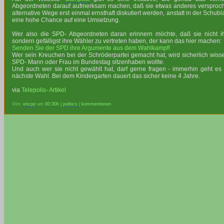
Abgeordneten darauf aufmerksam machen, daß sie etwas anderes versproche
alternative Wege erst einmal ernsthaft diskutiert werden, anstatt in der Schub
eine hohe Chance auf eine Umsetzung.
Wer also die SPD- Abgeordneten daran erinnern möchte, daß sie nicht ih
sondern gefälligst ihre Wähler zu vertreten haben, der kann das hier machen:
Senden Sie der SPD ihre Argumente aus dem Wahlkampf!
Wer sein Kreuchen bei der Schröderpartei gemacht hat, wird sicherlich wis
SPD- Mann oder Frau im Bundestag sitzenhaben wollte.
Und auch wer sie nicht gewählt hat, darf gerne fragen - immerhin geht es
nächste Wahl. Bei dem Kindergarten dauert das sicher keine 4 Jahre.
via
Telepolis- Artikel
Von:
ericpp
um
00:30h
|
politics
|
kommentieren