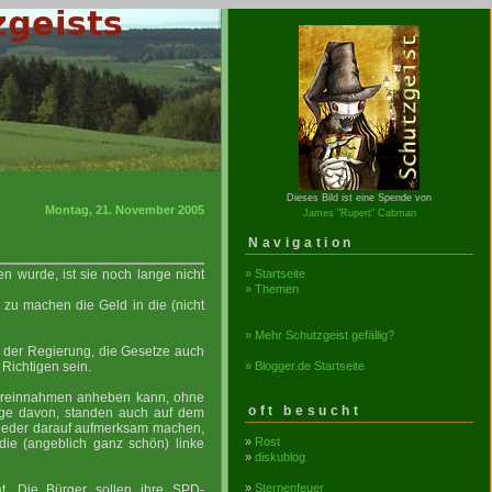
Dieses Bild ist eine Spende von
Montag, 21. November 2005
James "Rupert" Cabman
Navigation
» Startseite
n wurde, ist sie noch lange nicht
» Themen
 zu machen die Geld in die (nicht
» Mehr Schutzgeist gefällig?
er der Regierung, die Gesetze auch
» Blogger.de Startseite
 Richtigen sein.
ereinnahmen anheben kann, ohne
oft besucht
ige davon, standen auch auf dem
wieder darauf aufmerksam machen,
»
Rost
ie (angeblich ganz schön) linke
»
diskublog
»
Sternenfeuer
at. Die Bürger sollen ihre SPD-