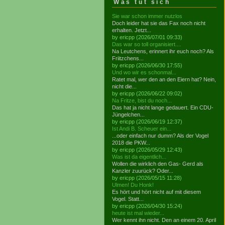
Was tut sich
Sie war schon immer nutzlos
Doch leider hat sie das Fax noch nicht
erhalten. Jetzt...
by ericpp (2026/07/01 09:33)
Das war so toll organisiert....
Na Leutchens, erinnert ihr euch noch? Als
Friitzchens...
by ericpp (2026/06/30 17:55)
Und wo wir es schonmal...
Ratet mal, wer den an den Eiern hat? Nein,
nicht die...
by ericpp (2026/06/22 09:02)
Na Fritze, bist du noch...
Das hat ja nicht lange gedauert. Ein CDU-
Jüngelchen...
by ericpp (2026/06/19 12:37)
Ist Andi B. Scheuer ein...
...oder einfach nur dumm? Als der Vogel
2018 die PKW...
by ericpp (2026/05/29 12:43)
Was ist da eigentlich...
Wollen die wirklich den Gas- Gerd als
Kanzler zuurück? Oder...
by ericpp (2026/05/15 11:28)
Ulmen! Du Honk!
Es hört und hört nicht auf mit diesem
Vogel. Statt...
by ericpp (2026/04/30 15:24)
heute ist mal wieder...
Wer kennt ihn nicht. Den an einem 20. April