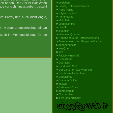
»
seelchen
n haben. Das Ziel ist klar: Wenn
»
Sexist, Heteronormativer
lade vor sich hinzustauben, besteht
»
Rene Pönitz
»
religionsfreiheit
»
Pommesrot
re Partei, und auch nicht Angie,
»
Mala Fide
»
LobbyControl
»
Liza III.
sen, warum er ausgerechnet eine/n
»
le bufflon
»
kisuunas Quartier
 auch im Meinungsbildung für die
»
Hedonismus für Fortgeschrittene
»
Glueckskeks und Hauptstadtkatze
»
gedankendelta
»
freeQnet
»
fefe
»
Faultierwirtschaft
»
Duduismus
»
Dschibuti
»
Die dunkle Seite
»
Der ganz normale Wahnsinn
»
Das hermetische Café
»
Duduismus
»
Coveman's Cab
»
chewie
»
Cabman's Cove
»
buntgestreift
»
Biochomiker
»
a life less ordinary