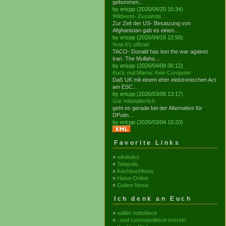
geborenen...
by ericpp (2026/04/20 15:34)
Wildwest- Zustände,...
Zur Zeit der US- Besatzung von
Afghanistan gab es einen...
by ericpp (2026/04/16 12:58)
Now it's official:
TACO- Donald has lost the war against
Iran. The Mullahs...
by ericpp (2026/04/08 06:12)
Kuck mal Mama: Kein Computer
Daß UK mit einem eher elektronischen Act
am ESC...
by ericpp (2026/03/06 13:17)
Gar mittelalterlich
geht es gerade bei der Alternative für
DPutin...
by ericpp (2026/03/04 10:20)
Favorite Links
»
wikileaks
»
Telepolis
»
Kochbuchfotos
»
Heise Online
»
Golem News
Ich denk an Euch
»
wäller notizblock
»
..und cosmopolitisch korrekt