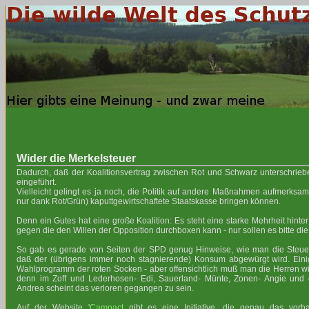
Wider die Merkelsteuer
Dadurch, daß der Koalitionsvertrag zwischen Rot und Schwarz unterschriebe
eingeführt.
Vielleicht gelingt es ja noch, die Politik auf andere Maßnahmen aufmerksam
nur dank Rot/Grün) kaputtgewirtschaftete Staatskasse bringen können.
Denn ein Gutes hat eine große Koalition: Es steht eine starke Mehrheit hint
gegen die den Willen der Opposition durchboxen kann - nur sollen es bitte die
So gab es gerade von Seiten der SPD genug Hinweise, wie man die Steu
daß der (übrigens immer noch stagnierende) Konsum abgewürgt wird. Ein
Wahlprogramm der roten Socken - aber offensichtlich muß man die Herren 
denn im Zoff und Lederhosen- Edi, Sauerland- Münte, Zonen- Angie und d
Andrea scheint das verloren gegangen zu sein.
Auf der Website '
Campact
gibt es eine Initiative, die genau das vorh