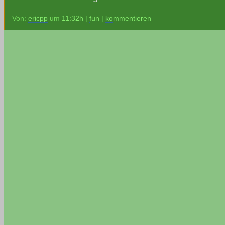
Von:
ericpp
um
11:32h
|
fun
|
kommentieren