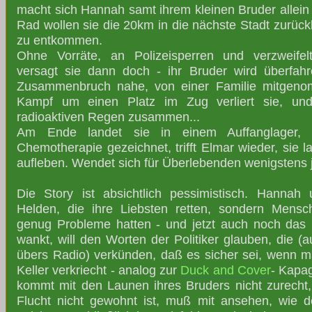
macht sich Hannah samt ihrem kleinen Bruder allein
Rad wollen sie die 20km in die nächste Stadt zurüc
zu entkommen.
Ohne Vorräte, an Polizeisperren und verzweife
versagt sie dann doch - ihr Bruder wird überfa
Zusammenbruch nahe, von einer Familie mitgen
Kampf um einen Platz im Zug verliert sie, und 
radioaktiven Regen zusammen...
Am Ende landet sie in einem Auffanglager, 
Chemotherapie gezeichnet, trifft Elmar wieder, sie l
aufleben. Wendet sich für Überlebenden wenigstens j
Die Story ist absichtlich pessimistisch. Hannah
Helden, die ihre Liebsten retten, sondern Mensc
genug Probleme hatten - und jetzt auch noch das
wankt, will den Worten der Politiker glauben, die (a
übers Radio) verkünden, daß es sicher sei, wenn m
Keller verkriecht - analog zur
Duck and Cover
- Kapa
kommt mit den Launen ihres Bruders nicht zurecht,
Flucht nicht gewohnt ist, muß mit ansehen, wie d