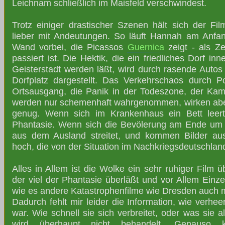
Leichnam schließlich im Maisfeld verschwindest.
Trotz einiger drastischer Szenen hält sich der Fil
lieber mit Andeutungen. So läuft Hannah am Anfa
Wand vorbei, die Picassos
Guernica
zeigt - als Ze
passiert ist. Die Hektik, die ein friedliches Dorf i
Geisterstadt werden läßt, wird durch rasende Autos
Dorfplatz dargestellt. Das Verkehrschaos durch P
Ortsausgang, die Panik in der Todeszone, der Ka
werden nur schemenhaft wahrgenommen, wirken abe
genug. Wenn sich im Krankenhaus ein Bett leert,
Phantasie. Wenn sich die Bevölerung am Ende um
aus dem Ausland streitet, und kommen Bilder a
hoch, die von der Situation im Nachkriegsdeutschlan
Alles in Allem ist die Wolke ein sehr ruhiger Film 
der viel der Phantasie überläßt und vor Allem Einzel
wie es andere Katastrophenfilme wie Dresden auch
Dadurch fehlt mir leider die Information, wie verhee
war. Wie schnell sie sich verbreitet, oder was sie a
wird überhaupt nicht behandelt. Genauso 