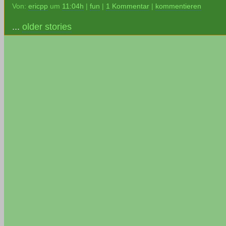
Von:
ericpp
um
11:04h
|
fun
|
1 Kommentar
|
kommentieren
...
older stories