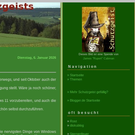
Dieses Bild ist eine Spende von
Dienstag, 6. Januar 2026
James "Rupert" Cabman
Navigation
» Startseite
» Themen
nterwegs, und seit Oktober auch der
ung stellt. Wäre ja noch schöner,
» Mehr Schutzgeist gefällig?
» Blogger.de Startseite
ws 11 vorzubereiten, und auch die
schön selbst durchzuführen.
oft besucht
»
Rost
»
diskublog
 die nervigsten Dinge von Windows
»
Sternenfeuer