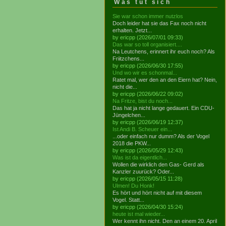
Was tut sich
Sie war schon immer nutzlos
Doch leider hat sie das Fax noch nicht
erhalten. Jetzt...
by ericpp (2026/07/01 09:33)
Das war so toll organisiert....
Na Leutchens, erinnert ihr euch noch? Als
Friitzchens...
by ericpp (2026/06/30 17:55)
Und wo wir es schonmal...
Ratet mal, wer den an den Eiern hat? Nein,
nicht die...
by ericpp (2026/06/22 09:02)
Na Fritze, bist du noch...
Das hat ja nicht lange gedauert. Ein CDU-
Jüngelchen...
by ericpp (2026/06/19 12:37)
Ist Andi B. Scheuer ein...
...oder einfach nur dumm? Als der Vogel
2018 die PKW...
by ericpp (2026/05/29 12:43)
Was ist da eigentlich...
Wollen die wirklich den Gas- Gerd als
Kanzler zuurück? Oder...
by ericpp (2026/05/15 11:28)
Ulmen! Du Honk!
Es hört und hört nicht auf mit diesem
Vogel. Statt...
by ericpp (2026/04/30 15:24)
heute ist mal wieder...
Wer kennt ihn nicht. Den an einem 20. April