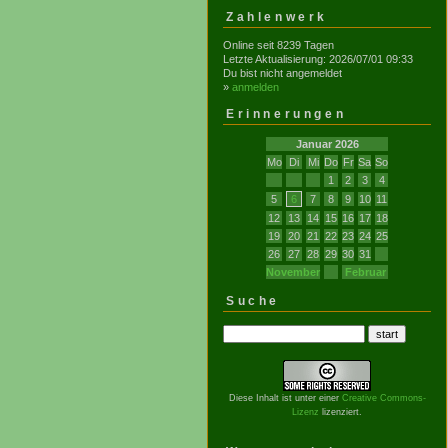
Zahlenwerk
Online seit 8239 Tagen
Letzte Aktualisierung: 2026/07/01 09:33
Du bist nicht angemeldet
»
anmelden
Erinnerungen
Januar 2026
Mo
Di
Mi
Do
Fr
Sa
So
1
2
3
4
5
6
7
8
9
10
11
12
13
14
15
16
17
18
19
20
21
22
23
24
25
26
27
28
29
30
31
November
Februar
Suche
Diese Inhalt ist unter einer
Creative Commons-
Lizenz
lizenziert.