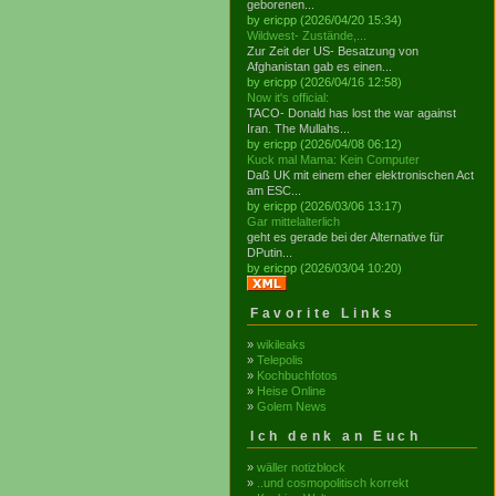
geborenen...
by ericpp (2026/04/20 15:34)
Wildwest- Zustände,...
Zur Zeit der US- Besatzung von
Afghanistan gab es einen...
by ericpp (2026/04/16 12:58)
Now it's official:
TACO- Donald has lost the war against
Iran. The Mullahs...
by ericpp (2026/04/08 06:12)
Kuck mal Mama: Kein Computer
Daß UK mit einem eher elektronischen Act
am ESC...
by ericpp (2026/03/06 13:17)
Gar mittelalterlich
geht es gerade bei der Alternative für
DPutin...
by ericpp (2026/03/04 10:20)
Favorite Links
»
wikileaks
»
Telepolis
»
Kochbuchfotos
»
Heise Online
»
Golem News
Ich denk an Euch
»
wäller notizblock
»
..und cosmopolitisch korrekt