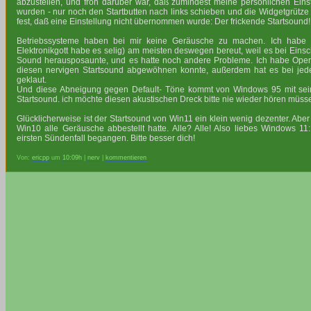
abzustellen, und froh darüber war, daß zumindest meine persönlichen Ei
wurden - nur noch den Startbutten nach links schieben und die Widgetgrütze a
fest, daß eine Einstellung nicht übernommen wurde: Der frickende Startsound!
Betriebssysteme haben bei mir keine Geräusche zu machen. Ich habe 
Elektronikgott habe es selig) am meisten deswegen bereut, weil es bei Einsc
Sound herausposaunte, und es hatte noch andere Probleme. Ich habe Opera 
diesen nervigen Startsound abgewöhnen konnte, außerdem hat es bei jed
geklaut.
Und diese Abneigung gegen Default- Töne kommt von Windows 95 mit sein
Startsound. ich möchte diesen akustischen Dreck bitte nie wieder hören müss
Glücklicherweise ist der Startsound von Win11 ein klein wenig dezenter. Aber 
Win10 alle Geräusche abbestellt hatte. Alle? Alle! Also liebes Windows 1
eirsten Sündenfall begangen. Bitte besser dich!
Von:
ericpp
um
10:09h
|
nerv
|
kommentieren