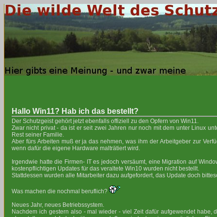
Hallo Win11? Hab ich das bestellt?
Der Schutzgeist gehört jetzt ebenfalls offiziell zu den Opfern von Win11.
Zwar nicht privat - da ist er seit zwei Jahren nur noch mit dem unter Linux u
Rest seiner Familie.
Aber fürs Arbeiten muß er ja das nehmen, was ihm der Arbeitgeber zur Verfüg
wenn dafür die eigene Hardware malträtiert wird.
Irgendwie hatte die Firmen- IT es jedoch versäumt, eine Migration auf Windo
kostenpflichtigen Updates für das veraltete Win10 wurden nicht bestellt.
Stattdessen wurden alle Mitarbeiter dazu aufgefordert, das Update doch bitte
Was machen die nochmal beruflich?
Neues Jahr, neues Betriebssystem.
Nachdem ich gestern also - mal wieder - viel Zeit dafür aufgewendet habe,