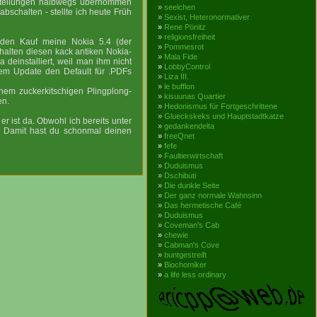
nstellungen halbwegs übernommen
»
seelchen
bschalten - stellte ich heute Früh
»
Sexist, Heteronormativer
»
Rene Pönitz
»
religionsfreiheit
den Kauf meine Nokia 5.4 (der
»
Pommesrot
halten diesen kack antiken Nokia-
»
Mala Fide
deinstalliert, weil man ihm nicht
»
LobbyControl
em Update den Default für .PDFs
»
Liza III.
»
le bufflon
em zuckerkitschigen Plingplong-
»
kisuunas Quartier
en.
»
Hedonismus für Fortgeschrittene
»
Glueckskeks und Hauptstadtkatze
er ist da. Obwohl ich bereits unter
»
gedankendelta
1: Damit hast du schonmal deinen
»
freeQnet
»
fefe
»
Faultierwirtschaft
»
Duduismus
»
Dschibuti
»
Die dunkle Seite
»
Der ganz normale Wahnsinn
»
Das hermetische Café
»
Duduismus
»
Coveman's Cab
»
chewie
»
Cabman's Cove
»
buntgestreift
»
Biochomiker
»
a life less ordinary