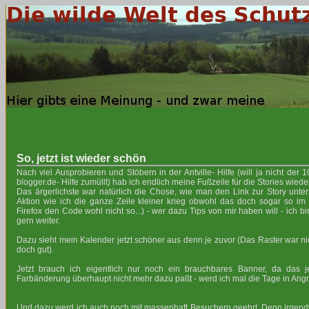
So, jetzt ist wieder schön
Nach viel Ausprobieren und Stöbern in der Antville- Hilfe (will ja nicht der 
blogger.de- Hilfe zumüllt) hab ich endlich meine Fußzeile für die Stories wieder
Das ärgerlichste war natürlich die Chose, wie man den Link zur Story unt
Aktion wie ich die ganze Zeile kleiner krieg obwohl das doch sogar so im
Firefox den Code wohl nicht so...) - wer dazu Tips von mir haben will - ich bi
gern weiter.
Dazu sieht mein Kalender jetzt schöner aus denn je zuvor (Das Raster war ni
doch gut).
Jetzt brauch ich eigentlich nur noch ein brauchbares Banner, da das 
Farbänderung überhaupt nicht mehr dazu paßt - werd ich mal die Tage in Angr
Und dazu werd ich auch noch mit massenhaft Besuchern geehrt. Denn irgend