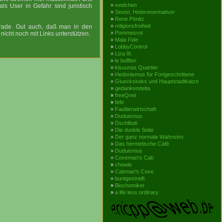
»
seelchen
s User in Gefahr sind juristisch
»
Sexist, Heteronormativer
»
Rene Pönitz
»
religionsfreiheit
rade. Gut auch, daß man in den
»
Pommesrot
icht noch mit Links unterstützen.
»
Mala Fide
»
LobbyControl
»
Liza III.
»
le bufflon
»
kisuunas Quartier
»
Hedonismus für Fortgeschrittene
»
Glueckskeks und Hauptstadtkatze
»
gedankendelta
»
freeQnet
»
fefe
»
Faultierwirtschaft
»
Duduismus
»
Dschibuti
»
Die dunkle Seite
»
Der ganz normale Wahnsinn
»
Das hermetische Café
»
Duduismus
»
Coveman's Cab
»
chewie
»
Cabman's Cove
»
buntgestreift
»
Biochomiker
»
a life less ordinary