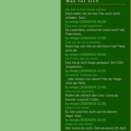
Was tut sich
Sie war schon immer nutzlos
Doch leider hat sie das Fax noch nicht
erhalten. Jetzt...
by ericpp (2026/07/01 09:33)
Das war so toll organisiert....
Na Leutchens, erinnert ihr euch noch? Als
Friitzchens...
by ericpp (2026/06/30 17:55)
Und wo wir es schonmal...
Ratet mal, wer den an den Eiern hat? Nein,
nicht die...
by ericpp (2026/06/22 09:02)
Na Fritze, bist du noch...
Das hat ja nicht lange gedauert. Ein CDU-
Jüngelchen...
by ericpp (2026/06/19 12:37)
Ist Andi B. Scheuer ein...
...oder einfach nur dumm? Als der Vogel
2018 die PKW...
by ericpp (2026/05/29 12:43)
Was ist da eigentlich...
Wollen die wirklich den Gas- Gerd als
Kanzler zuurück? Oder...
by ericpp (2026/05/15 11:28)
Ulmen! Du Honk!
Es hört und hört nicht auf mit diesem
Vogel. Statt...
by ericpp (2026/04/30 15:24)
heute ist mal wieder...
Wer kennt ihn nicht. Den an einem 20. April