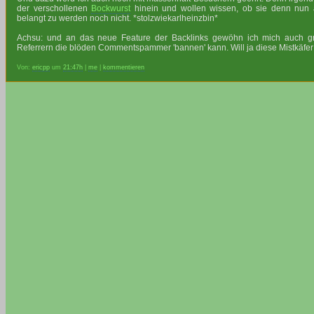
der verschollenen
Bockwurst
hinein und wollen wissen, ob sie denn nun al
belangt zu werden noch nicht. *stolzwiekarlheinzbin*
Achsu: und an das neue Feature der Backlinks gewöhn ich mich auch g
Referrern die blöden Commentspammer 'bannen' kann. Will ja diese Mistkäfer n
Von:
ericpp
um
21:47h
|
me
|
kommentieren