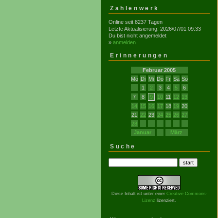
Zahlenwerk
Online seit 8237 Tagen
Letzte Aktualisierung: 2026/07/01 09:33
Du bist nicht angemeldet
»
anmelden
Erinnerungen
Februar 2005
Mo
Di
Mi
Do
Fr
Sa
So
1
2
3
4
5
6
7
8
9
10
11
12
13
14
15
16
17
18
19
20
21
22
23
24
25
26
27
28
Januar
März
Suche
Diese Inhalt ist unter einer
Creative Commons-
Lizenz
lizenziert.