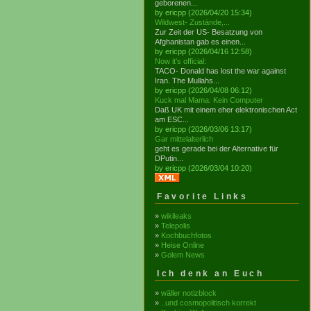
geborenen...
by ericpp (2026/04/20 15:34)
Wildwest- Zustände,...
Zur Zeit der US- Besatzung von
Afghanistan gab es einen...
by ericpp (2026/04/16 12:58)
Now it's official:
TACO- Donald has lost the war against
Iran. The Mullahs...
by ericpp (2026/04/08 06:12)
Kuck mal Mama: Kein Computer
Daß UK mit einem eher elektronischen Act
am ESC...
by ericpp (2026/03/06 13:17)
Gar mittelalterlich
geht es gerade bei der Alternative für
DPutin...
by ericpp (2026/03/04 10:20)
Favorite Links
»
wikileaks
»
Telepolis
»
Kochbuchfotos
»
Heise Online
»
Golem News
Ich denk an Euch
»
wäller notizblock
»
..und cosmopolitisch korrekt