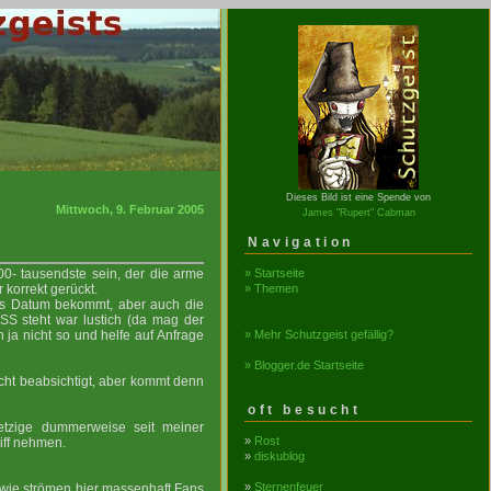
Dieses Bild ist eine Spende von
Mittwoch, 9. Februar 2005
James "Rupert" Cabman
Navigation
» Startseite
100- tausendste sein, der die arme
» Themen
 korrekt gerückt.
ers Datum bekommt, aber auch die
 SS steht war lustich (da mag der
» Mehr Schutzgeist gefällig?
n ja nicht so und helfe auf Anfrage
» Blogger.de Startseite
cht beabsichtigt, aber kommt denn
oft besucht
jetzige dummerweise seit meiner
»
Rost
iff nehmen.
»
diskublog
»
Sternenfeuer
wie strömen hier massenhaft Fans