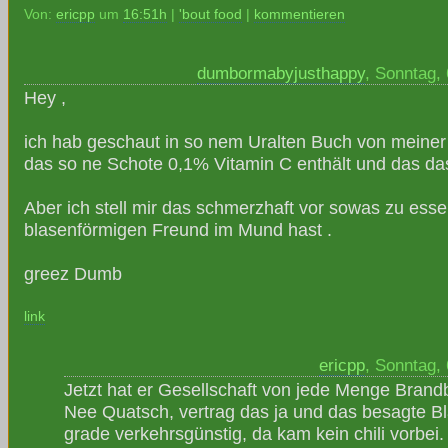
Von:
ericpp
um
16:51h
|
'bout food
|
kommentieren
dumbormabyjusthappy
, Sonntag,
Hey ,
ich hab geschaut in so nem Uralten Buch von meiner
das so ne Schote 0,1% Vitamin C enthält und das das r
Aber ich stell mir das schmerzhaft vor sowas zu ess
blasenförmigen Freund im Mund hast .
greez Dumb
link
ericpp
, Sonntag,
Jetzt hat er Gesellschaft von jede Menge Brandb
Nee Quatsch, vertrag das ja und das besagte Blä
grade verkehrsgünstig, da kam kein chili vorbei.