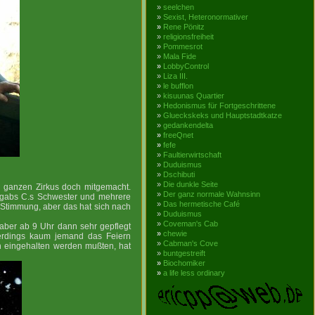
»
seelchen
»
Sexist, Heteronormativer
»
Rene Pönitz
»
religionsfreiheit
»
Pommesrot
»
Mala Fide
»
LobbyControl
»
Liza III.
»
le bufflon
»
kisuunas Quartier
»
Hedonismus für Fortgeschrittene
»
Glueckskeks und Hauptstadtkatze
»
gedankendelta
»
freeQnet
»
fefe
»
Faultierwirtschaft
»
Duduismus
»
Dschibuti
»
Die dunkle Seite
 ganzen Zirkus doch mitgemacht.
»
Der ganz normale Wahnsinn
 gabs C.s Schwester und mehrere
»
Das hermetische Café
 Stimmung, aber das hat sich nach
»
Duduismus
»
Coveman's Cab
 aber ab 9 Uhr dann sehr gepflegt
»
chewie
llerdings kaum jemand das Feiern
»
Cabman's Cove
 eingehalten werden mußten, hat
»
buntgestreift
»
Biochomiker
»
a life less ordinary