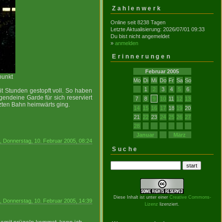
Zahlenwerk
Online seit 8238 Tagen
Letzte Aktualisierung: 2026/07/01 09:33
Du bist nicht angemeldet
»
anmelden
Erinnerungen
Februar 2005
punkt
Mo
Di
Mi
Do
Fr
Sa
So
1
2
3
4
5
6
it Stunden gestopft voll. So haben
endeine Garde für sich reserviert
7
8
9
10
11
12
13
tzten Bahn heimwärts ging.
14
15
16
17
18
19
20
21
22
23
24
25
26
27
28
Januar
März
, Donnerstag, 10. Februar 2005, 08:24
Suche
Diese Inhalt ist unter einer
Creative Commons-
, Donnerstag, 10. Februar 2005, 14:39
Lizenz
lizenziert.