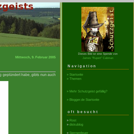
Dieses Bild ist eine Spende von
Mittwoch, 9. Februar 2005
James "Rupert" Cabman
Navigation
» Startseite
g geplündert habe, gibts nun auch
» Themen
» Mehr Schutzgeist gefällig?
» Blogger.de Startseite
oft besucht
»
Rost
»
diskublog
»
Sternenfeuer