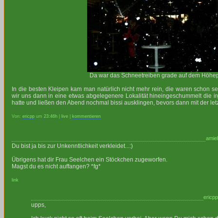
Da war das Schneetreiben grade auf dem Höhe
In die besten Kleipen kam man natürlich nicht mehr rein, die waren schon se
wir uns dann in eine etwas abgelegenere Lokalität hineingeschummelt die irg
hatte und ließen den Abend nochmal bissi ausklingen, bevors dann mit der le
Von:
ericpp
um
23:46h
|
live
|
kommentieren
amiel
Du bist ja bis zur Unkenntlichkeit verkleidet...:)
Übrigens hat dir Frau Seelchen ein Stöckchen zugeworfen.
Magst du es nicht auffangen? *fg*
link
ericpp
upps,