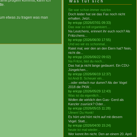
damit prügeln kommst, kann ich
Was tut sich
te.
Sie war schon immer nutzlos
Doch leider hat sie das Fax noch nicht
arum etwas zu tragen was man
erhalten. Jetzt...
by ericpp (2026/07/01 09:33)
Das war so toll organisiert....
Na Leutchens, erinnert ihr euch noch? Als
Friitzchens...
by ericpp (2026/06/30 17:55)
Und wo wir es schonmal...
Ratet mal, wer den an den Eiern hat? Nein,
nicht die...
by ericpp (2026/06/22 09:02)
Na Fritze, bist du noch...
Das hat ja nicht lange gedauert. Ein CDU-
Jüngelchen...
by ericpp (2026/06/19 12:37)
Ist Andi B. Scheuer ein...
...oder einfach nur dumm? Als der Vogel
2018 die PKW...
by ericpp (2026/05/29 12:43)
Was ist da eigentlich...
Wollen die wirklich den Gas- Gerd als
Kanzler zuurück? Oder...
by ericpp (2026/05/15 11:28)
Ulmen! Du Honk!
Es hört und hört nicht auf mit diesem
Vogel. Statt...
by ericpp (2026/04/30 15:24)
heute ist mal wieder...
Wer kennt ihn nicht. Den an einem 20. April