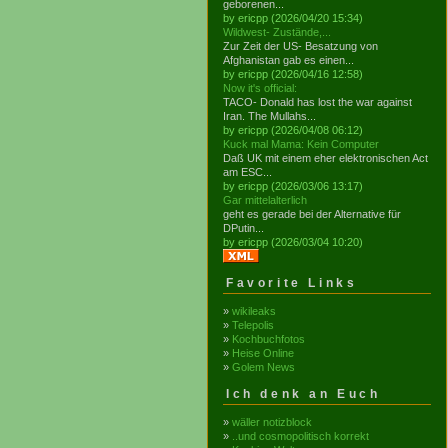
geborenen...
by ericpp (2026/04/20 15:34)
Wildwest- Zustände,...
Zur Zeit der US- Besatzung von
Afghanistan gab es einen...
by ericpp (2026/04/16 12:58)
Now it's official:
TACO- Donald has lost the war against
Iran. The Mullahs...
by ericpp (2026/04/08 06:12)
Kuck mal Mama: Kein Computer
Daß UK mit einem eher elektronischen Act
am ESC...
by ericpp (2026/03/06 13:17)
Gar mittelalterlich
geht es gerade bei der Alternative für
DPutin...
by ericpp (2026/03/04 10:20)
Favorite Links
»
wikileaks
»
Telepolis
»
Kochbuchfotos
»
Heise Online
»
Golem News
Ich denk an Euch
»
wäller notizblock
»
..und cosmopolitisch korrekt