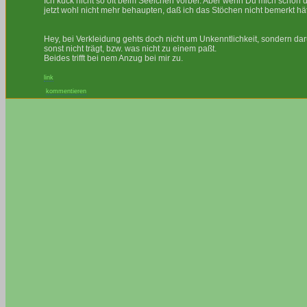
Ich kuck nicht so oft beim Seelchen vorbei. Aber wenn Du mich schon 
jetzt wohl nicht mehr behaupten, daß ich das Stöchen nicht bemerkt hät
Hey, bei Verkleidung gehts doch nicht um Unkenntlichkeit, sondern d
sonst nicht trägt, bzw. was nicht zu einem paßt.
Beides trifft bei nem Anzug bei mir zu.
link
kommentieren