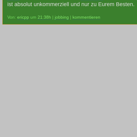
ist absolut unkommerziell und nur zu Eurem Besten.
Von:
ericpp
um
21:38h
|
jobbing
|
kommentieren