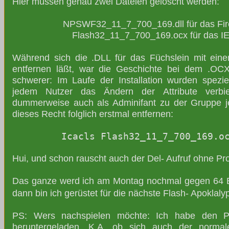
Hier müssen genau zwei Dateien gelöscht werden:
NPSWF32_11_7_700_169.dll für das Fire
Flash32_11_7_700_169.ocx für das IE
Während sich die .DLL für das Füchslein mit ein
entfernen läßt, war die Geschichte bei dem .OCX
schwerer: Im Laufe der Installation wurden spezie
jedem Nutzer das Ändern der Attribute verbi
dummerweise auch als Adminifant zu der Gruppe j
dieses Recht folglich erstmal entfernen:
Icacls Flash32_11_7_700_169.o
Hui, und schon rauscht auch der Del- Aufruf ohne Pr
Das ganze werd ich am Montag nochmal gegen 64 B
dann bin ich gerüstet für die nächste Flash- Apoklal
PS: Wers nachspielen möchte: Ich habe den Pl
heruntergeladen. K.A. ob sich auch der normale 