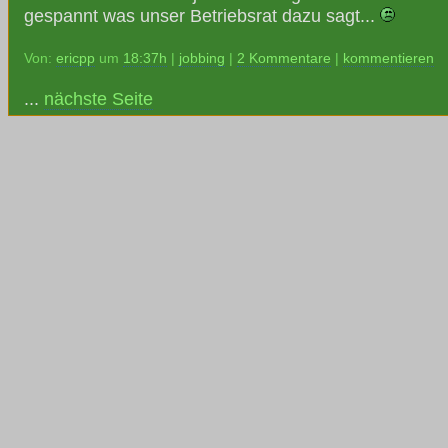
gespannt was unser Betriebsrat dazu sagt...
Von:
ericpp
um
18:37h
|
jobbing
|
2 Kommentare
|
kommentieren
...
nächste Seite