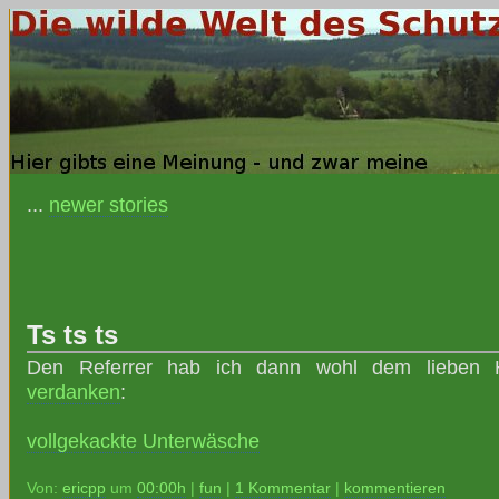
...
newer stories
Ts ts ts
Den Referrer hab ich dann wohl dem lieben
verdanken
:
vollgekackte Unterwäsche
Von:
ericpp
um
00:00h
|
fun
|
1 Kommentar
|
kommentieren