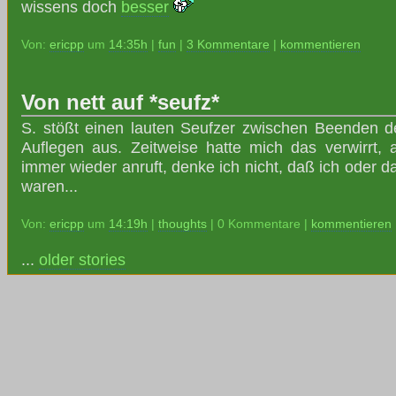
wissens doch
besser
Von:
ericpp
um
14:35h
|
fun
|
3 Kommentare
|
kommentieren
Von nett auf *seufz*
S. stößt einen lauten Seufzer zwischen Beenden 
Auflegen aus. Zeitweise hatte mich das verwirrt,
immer wieder anruft, denke ich nicht, daß ich oder d
waren...
Von:
ericpp
um
14:19h
|
thoughts
| 0 Kommentare |
kommentieren
...
older stories