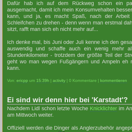
Dafür hab ich auf dem Rückweg schon ein paa
ausgemacht, damit ich mein Konsumvehalten besser i
kann, und ja, es macht Spaß, nach der Arbeit 
Schleifchen zu drehen - denn wenn man erstmal dah
sitzt, rafft man sich eh nicht mehr auf...
Ich denke mal, bis Juni oder Juli kenne ich den ges
auswendig und schaffe auch ein wenig mehr als
Stundenkilometer - trotzdem der größte Teil der St
geht wo man wegen Fußgängern und Ampeln eh ni
kann.
Von:
ericpp
um
15:39h
|
activity
| 0 Kommentare |
kommentieren
Ei sind wir denn hier bei 'Karstadt'?
Nachdem Lidl schon letzte Woche
Knicklichter
im Ang
am Mittwoch weiter.
Offiziell werden die Dinger als Anglerzubehör angepr