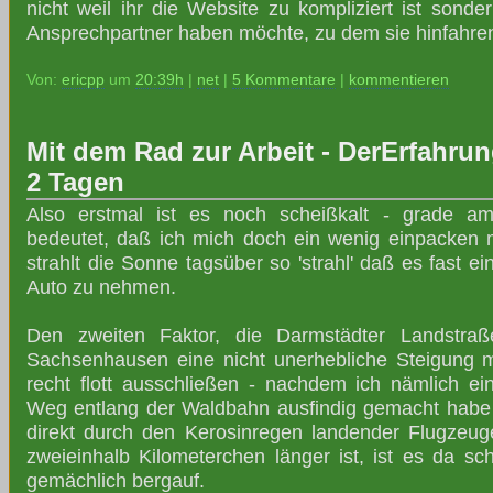
nicht weil ihr die Website zu kompliziert ist sonde
Ansprechpartner haben möchte, zu dem sie hinfahre
Von:
ericpp
um
20:39h
|
net
|
5 Kommentare
|
kommentieren
Mit dem Rad zur Arbeit - DerErfahru
2 Tagen
Also erstmal ist es noch scheißkalt - grade a
bedeutet, daß ich mich doch ein wenig einpacken 
strahlt die Sonne tagsüber so 'strahl' daß es fast e
Auto zu nehmen.
Den zweiten Faktor, die Darmstädter Landstr
Sachsenhausen eine nicht unerhebliche Steigung m
recht flott ausschließen - nachdem ich nämlich ei
Weg entlang der Waldbahn ausfindig gemacht habe 
direkt durch den Kerosinregen landender Flugzeug
zweieinhalb Kilometerchen länger ist, ist es da sc
gemächlich bergauf.