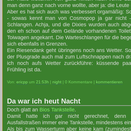
man denn ganz nach vorne wollte, aber ja: die Leute g
Aber es hat sich auch was verbessert orgamäßig: 
- sowas kennt man von Cosmopop ja gar nicht -
Schlangen. Achja, und die Dixies wurden auch abges
den eh schon auf dem Gelände vorhandenen Toilet
Toiwagen angekarrt. Die Warteschlangen für die begeh
sich ebenfalls in Grenzen.
Ein Riesendank geht übringens noch ans Wetter. S
der Plusgrade auch mal zum Luftschnappen nach d
ich noch aufs Wetter zurückführe: küssende paar
Frühling ist da.
Von:
ericpp
um
21:53h
|
night
| 0 Kommentare |
kommentieren
Da war ich heut Nacht
Doch glatt an
Bios Tankstelle
.
Damit hatte ich gar nicht gerechnet, denn 
Ausfallstraßen immer eine Tankstelle, mindestens ein
Als bis zum Wasserturm aber keine kam (zumindest