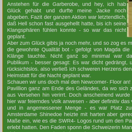
Anstehen für die Garberobe, und hey, ich hab
Glück gehabt und durfte meine Jacke noch
abgeben. Fazit der ganzen Aktion war letztendlich,
daß Hell schon fast ausgehellt hatte, bis ich seine
Klangsphären fühlen konnte - so war das nicht
geplant.
Aber zum Glück gibts ja noch mehr, und so zog es mic
die gewohnte Qualität bot - gefolgt von Magda di
Klänge tauchte. Nicht ganz so minimal war d
Publikum - besser gesagt: Es war dicht gedrängt, 
rücksichtslos. also verließ ich schweren Herzens den 
Heimstatt für die Nacht geplant war.
Schauen wir uns doch mal den Newcomer- Floor an!
Pavillion ganz am Ende des Geländes, da wo sich
aus Versehen hin verirrt. Doch anscheinend wurde
hier war feierndes Volk anwesen - aber definitiv das
und in angemessener Menge - es war Platz zu
Amsterdame Shinedoe heizte mit harten aber gere
Maße ein, wie es die SWR4- Logos rund um den Pavil
erlebt hatten. Den Faden sponn die Schweizerin Ma