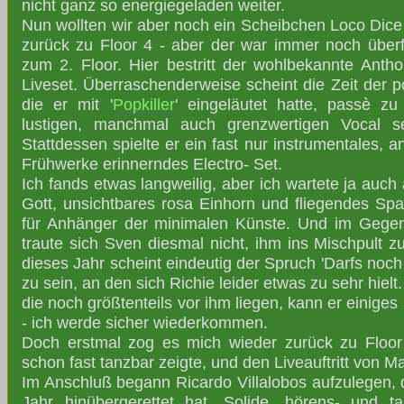
nicht ganz so energiegeladen weiter.
Nun wollten wir aber noch ein Scheibchen Loco Dice
zurück zu Floor 4 - aber der war immer noch überfü
zum 2. Floor. Hier bestritt der wohlbekannte Anth
Liveset. Überraschenderweise scheint die Zeit der 
die er mit '
Popkiller
' eingeläutet hatte, passè z
lustigen, manchmal auch grenzwertigen Vocal s
Stattdessen spielte er ein fast nur instrumentales, 
Frühwerke erinnerndes Electro- Set.
Ich fands etwas langweilig, aber ich wartete ja auch
Gott, unsichtbares rosa Einhorn und fliegendes Spa
für Anhänger der minimalen Künste. Und im Geg
traute sich Sven diesmal nicht, ihm ins Mischpult zu
dieses Jahr scheint eindeutig der Spruch 'Darfs noc
zu sein, an den sich Richie leider etwas zu sehr hielt
die noch größtenteils vor ihm liegen, kann er einiges
- ich werde sicher wiederkommen.
Doch erstmal zog es mich wieder zurück zu Floor 
schon fast tanzbar zeigte, und den Liveauftritt von Ma
Im Anschluß begann Ricardo Villalobos aufzulegen, d
Jahr hinübergerettet hat. Solide, hörens- und 