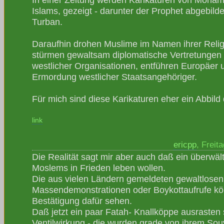
Islams, gezeigt - darunter der Prophet abgebild
Turban.
Daraufhin drohen Muslime im Namen ihrer Reli
stürmen gewaltsam diplomatische Vertretunge
westlicher Organisationen, entführen Europäer 
Ermordung westlicher Staatsangehöriger.
Für mich sind diese Karikaturen eher ein Abbild 
link
ericpp
, Freit
Die Realität sagt mir aber auch daß ein überwälti
Moslems in Frieden leben wollen.
Die aus vielen Ländern gemeldeten gewaltlosen
Massendemonstrationen oder Boykottaufrufe kö
Bestätigung dafür sehen.
Daß jetzt ein paar Fatah- Knallköppe ausrasten 
Ventilwirkung - die wurden grade von ihrem So