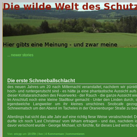
...
newer stories
Die erste Schneeballschlacht
des neuen Jahres um 20 nach Mitternacht veranstaltet, nachdem wir pünktl
hoch- und runtergerutscht sind - es hätte ja eine phantastische Aussicht au
dieser Kollataralschaden des Feuerwerks - der Rauch - die ganze Aussicht wied
Im Anschluß noch eine kleine Stadttour gemacht - Unter den Linden durch,
irgendwelche Langweiler um ihr kleines unschönes Snobcafe gezog
Schneematsch um den Abend im Tacheles in der Oranienburger Straße zu be
Allerdings hat sicht das alte Jahr auf eine richtig fiese Weise verabschiedet: 
durfte ich noch 'Last Christmas' vom Wham ertragen - und das, nachdem i
davor verschont wurde - George Michael, ich fürchte, für dieses Lied wirst Du
Von:
ericpp
um
18:05h
|
live
|
4 Kommentare
|
kommentieren