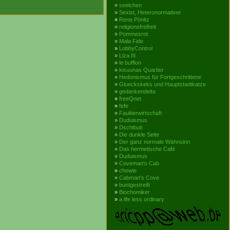
»
seelchen
»
Sexist, Heteronormativer
»
Rene Pönitz
»
religionsfreiheit
»
Pommesrot
»
Mala Fide
»
LobbyControl
»
Liza III.
»
le bufflon
»
kisuunas Quartier
»
Hedonismus für Fortgeschrittene
»
Glueckskeks und Hauptstadtkatze
»
gedankendelta
»
freeQnet
»
fefe
»
Faultierwirtschaft
»
Duduismus
»
Dschibuti
»
Die dunkle Seite
»
Der ganz normale Wahnsinn
»
Das hermetische Café
»
Duduismus
»
Coveman's Cab
»
chewie
»
Cabman's Cove
»
buntgestreift
»
Biochomiker
»
a life less ordinary