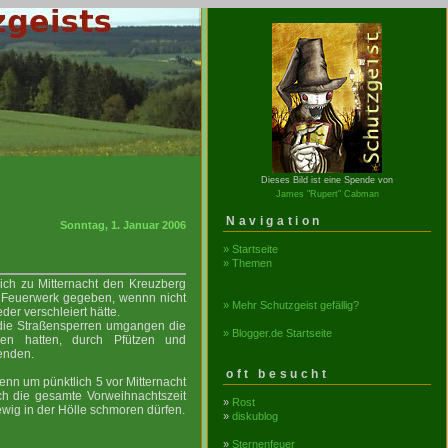
Dieses Bild ist eine Spende von
James "Rupert" Cabman
Navigation
Sonntag, 1. Januar 2006
» Startseite
» Themen
ich zu Mitternacht den Kreuzberg
fs Feuerwerk gegeben, wennn nicht
» Mehr Schutzgeist gefällig?
er verschleiert hätte.
 die Straßensperren umgangen die
» Blogger.de Startseite
en hatten, durch Pfützen und
enden.
oft besucht
Denn um pünktlich 5 vor Mitternacht
ch die gesamte Vorweihnachtszeit
»
Rost
 ewig in der Hölle schmoren dürfen.
»
diskublog
»
Sternenfeuer