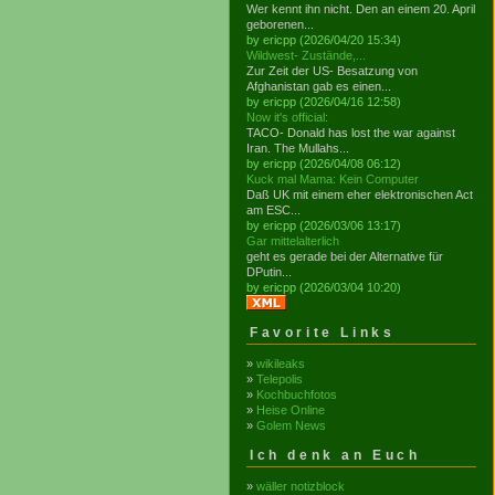
Wer kennt ihn nicht. Den an einem 20. April
geborenen...
by ericpp (2026/04/20 15:34)
Wildwest- Zustände,...
Zur Zeit der US- Besatzung von
Afghanistan gab es einen...
by ericpp (2026/04/16 12:58)
Now it's official:
TACO- Donald has lost the war against
Iran. The Mullahs...
by ericpp (2026/04/08 06:12)
Kuck mal Mama: Kein Computer
Daß UK mit einem eher elektronischen Act
am ESC...
by ericpp (2026/03/06 13:17)
Gar mittelalterlich
geht es gerade bei der Alternative für
DPutin...
by ericpp (2026/03/04 10:20)
Favorite Links
»
wikileaks
»
Telepolis
»
Kochbuchfotos
»
Heise Online
»
Golem News
Ich denk an Euch
»
wäller notizblock