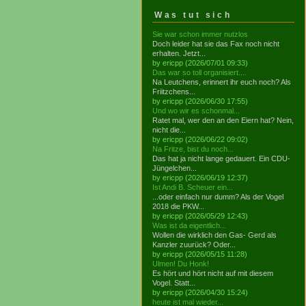
Was tut sich
Sie war schon immer nutzlos
Doch leider hat sie das Fax noch nicht
erhalten. Jetzt...
by ericpp (2026/07/01 09:33)
Das war so toll organisiert....
Na Leutchens, erinnert ihr euch noch? Als
Friitzchens...
by ericpp (2026/06/30 17:55)
Und wo wir es schonmal...
Ratet mal, wer den an den Eiern hat? Nein,
nicht die...
by ericpp (2026/06/22 09:02)
Na Fritze, bist du noch...
Das hat ja nicht lange gedauert. Ein CDU-
Jüngelchen...
by ericpp (2026/06/19 12:37)
Ist Andi B. Scheuer ein...
...oder einfach nur dumm? Als der Vogel
2018 die PKW...
by ericpp (2026/05/29 12:43)
Was ist da eigentlich...
Wollen die wirklich den Gas- Gerd als
Kanzler zuurück? Oder...
by ericpp (2026/05/15 11:28)
Ulmen! Du Honk!
Es hört und hört nicht auf mit diesem
Vogel. Statt...
by ericpp (2026/04/30 15:24)
heute ist mal wieder...