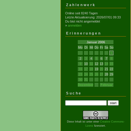
Zahlenwerk
Online seit 8240 Tagen
Letzte Aktualisierung: 2026/07/01 09:33
Du bist nicht angemeldet
»
anmelden
Erinnerungen
Januar 2006
Mo
Di
Mi
Do
Fr
Sa
So
1
2
3
4
5
6
7
8
9
10
11
12
13
14
15
16
17
18
19
20
21
22
23
24
25
26
27
28
29
30
31
Dezember
Februar
Suche
Diese Inhalt ist unter einer
Creative Commons-
Lizenz
lizenziert.