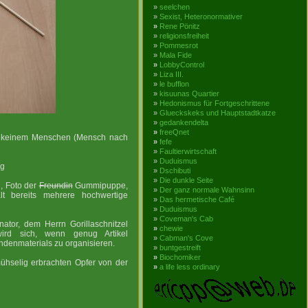
»
seelchen
»
Sexist, Heteronormativer
»
Rene Pönitz
»
religionsfreiheit
»
Pommesrot
»
Mala Fide
»
LobbyControl
»
Liza III.
»
le bufflon
»
kisuunas Quartier
»
Hedonismus für Fortgeschrittene
»
Glueckskeks und Hauptstadtkatze
»
gedankendelta
»
freeQnet
daß keinem Menschen (Mensch nach
»
fefe
»
Faultierwirtschaft
»
Duduismus
ig
»
Dschibuti
»
Die dunkle Seite
n, Foto der
Freundin
Gummipuppe,
»
Der ganz normale Wahnsinn
lt bereits mehrere hochwertige
»
Das hermetische Café
»
Duduismus
»
Coveman's Cab
nator, dem Herrn Gorillaschnitzel
»
chewie
rd sich, wenn genug Artikel
»
Cabman's Cove
enmaterials zu organisieren.
»
buntgestreift
»
Biochomiker
ühselig erbrachten Opfer von der
»
a life less ordinary