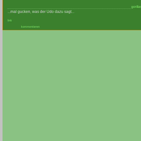
gorill
...mal gucken, was der Udo dazu sagt...
link
kommentieren