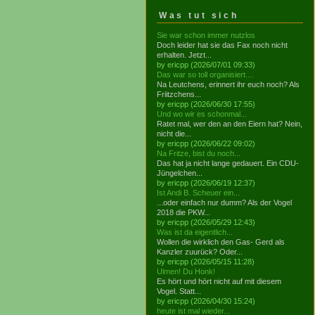
Was tut sich
Sie war schon immer nutzlos
Doch leider hat sie das Fax noch nicht
erhalten. Jetzt...
by ericpp (2026/07/01 09:33)
Das war so toll organisiert....
Na Leutchens, erinnert ihr euch noch? Als
Friitzchens...
by ericpp (2026/06/30 17:55)
Und wo wir es schonmal...
Ratet mal, wer den an den Eiern hat? Nein,
nicht die...
by ericpp (2026/06/22 09:02)
Na Fritze, bist du noch...
Das hat ja nicht lange gedauert. Ein CDU-
Jüngelchen...
by ericpp (2026/06/19 12:37)
Ist Andi B. Scheuer ein...
...oder einfach nur dumm? Als der Vogel
2018 die PKW...
by ericpp (2026/05/29 12:43)
Was ist da eigentlich...
Wollen die wirklich den Gas- Gerd als
Kanzler zuurück? Oder...
by ericpp (2026/05/15 11:28)
Ulmen! Du Honk!
Es hört und hört nicht auf mit diesem
Vogel. Statt...
by ericpp (2026/04/30 15:24)
heute ist mal wieder...