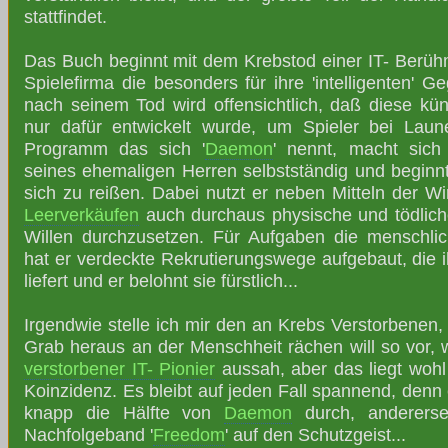
stattfindet.
Das Buch beginnt mit dem Krebstod einer IT- Berühm
Spielefirma die besonders für ihre 'intelligenten' G
nach seinem Tod wird offensichtlich, daß diese künst
nur dafür entwickelt wurde, um Spieler bei Laun
Programm das sich '
Daemon
' nennt, macht sich
seines ehemaligen Herren selbstständig und beginnt
sich zu reißen. Dabei nutzt er neben Mitteln der Wir
Leerverkäufen
auch durchaus physische und tödlic
Willen durchzusetzen. Für Aufgaben die menschli
hat er verdeckte Rekrutierungswege aufgebaut, die ih
liefert und er belohnt sie fürstlich...
Irgendwie stelle ich mir den an Krebs Verstorbenen
Grab heraus an der Menschheit rächen will so vor, 
verstorbener IT- Pionier
aussah, aber das liegt wohl
Koinzidenz. Es bleibt auf jeden Fall spannend, denn 
knapp die Hälfte von
Daemon
durch, anderersei
Nachfolgeband '
Freedom
' auf den Schutzgeist...