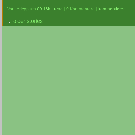
Von:
ericpp
um
09:18h
|
read
| 0 Kommentare |
kommentieren
...
older stories