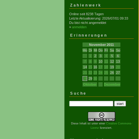
Zahlenwerk
Online seit 8238 Tagen
Letzte Aktualisierung: 2026/07/01 09:33
Du bist nicht angemeldet
»
anmelden
Erinnerungen
November 2011
Mo
Di
Mi
Do
Fr
Sa
So
1
2
3
4
5
6
7
8
9
10
11
12
13
14
15
16
17
18
19
20
21
22
23
24
25
26
27
28
29
30
Oktober
Dezember
Suche
Diese Inhalt ist unter einer
Creative Commons-
Lizenz
lizenziert.