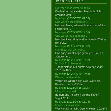
Was tut sich
Sie war schon immer nutzlos
Doch leider hat sie das Fax noch nicht
erhalten. Jetzt...
by ericpp (2026/07/01 09:33)
Das war so toll organisiert....
Na Leutchens, erinnert ihr euch noch? Als
Friitzchens...
by ericpp (2026/06/30 17:55)
Und wo wir es schonmal...
Ratet mal, wer den an den Eiern hat? Nein,
nicht die...
by ericpp (2026/06/22 09:02)
Na Fritze, bist du noch...
Das hat ja nicht lange gedauert. Ein CDU-
Jüngelchen...
by ericpp (2026/06/19 12:37)
Ist Andi B. Scheuer ein...
...oder einfach nur dumm? Als der Vogel
2018 die PKW...
by ericpp (2026/05/29 12:43)
Was ist da eigentlich...
Wollen die wirklich den Gas- Gerd als
Kanzler zuurück? Oder...
by ericpp (2026/05/15 11:28)
Ulmen! Du Honk!
Es hört und hört nicht auf mit diesem
Vogel. Statt...
by ericpp (2026/04/30 15:24)
heute ist mal wieder...
Wer kennt ihn nicht. Den an einem 20. April