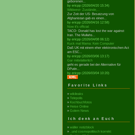
geborenen...
by ericpp (2026/04/20 15:34)
Wildwest- Zustände,...
Zur Zeit der US- Besatzung von
Afghanistan gab es einen...
by ericpp (2026/04/16 12:58)
Now it's official:
TACO- Donald has lost the war against
Iran. The Mullahs...
by ericpp (2026/04/08 06:12)
Kuck mal Mama: Kein Computer
Daß UK mit einem eher elektronischen Act
am ESC...
by ericpp (2026/03/06 13:17)
Gar mittelalterlich
geht es gerade bei der Alternative für
DPutin...
by ericpp (2026/03/04 10:20)
Favorite Links
»
wikileaks
»
Telepolis
»
Kochbuchfotos
»
Heise Online
»
Golem News
Ich denk an Euch
»
wäller notizblock
»
..und cosmopolitisch korrekt