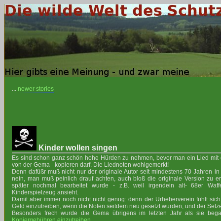
...
newer stories
Kinder wollen singen
Es sind schon ganz schön hohe Hürden zu nehmen, bevor man ein Lied mit 
von der Gema - kopieren darf. Die Liednoten wohlgemerkt!
Denn dafüßr muß nicht nur der originale Autor seit mindestens 70 Jahren 
nein, man muß peinlich drauf achten, auch bloß die originale Version zu e
später nochmal bearbeitet wurde - z.B. weil irgendein alt- 68er Waf
Kinderspielzeug ansieht.
Damit aber immer noch nicht nicht genug: denn der Urheberverein fühlt sic
Geld einzutreiben, wenn die Noten seitdem neu gesetzt wurden, und der Setzer
Besonders frech wurde die Gema übrigens im letzten Jahr als sie beg
Kopiergebühren einzutreiben
.