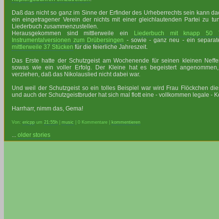
Daß das nicht so ganz im Sinne der Erfinder des Urheberrechts sein kann da
ein eingetragener Verein der nichts mit einer gleichlautenden Partei zu 
Liederbuch zusammenzustellen.
Herausgekommen sind mittlerweile ein
Liederbuch mit knapp 50 Ti
Instrumentalversionen zum Drübersingen
- sowie - ganz neu - ein separa
mittlerweile 37 Stücken
für die feierliche Jahreszeit.
Das Erste hatte der Schutzgeist am Wochenende für seinen kleinen Neff
sowas wie ein voller Erfolg. Der Kleine hat es begeistert angenommen
verziehen, daß das Nikolauslied nicht dabei war.
Und weil der Schutzgeist so ein tolles Beispiel war wird Frau Flöckchen die
und auch der Schutzgeistbruder hat sich mal flott eine - vollkommen legale - 
Harrharr, nimm das, Gema!
Von:
ericpp
um
21:55h
|
music
| 0 Kommentare |
kommentieren
...
older stories