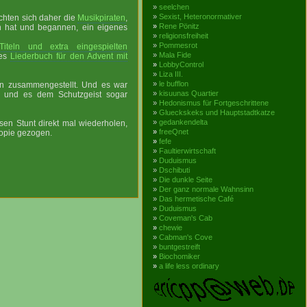
»
seelchen
»
Sexist, Heteronormativer
chten sich daher die
Musikpiraten
,
»
Rene Pönitz
tun hat und begannen, ein eigenes
»
religionsfreiheit
»
Pommesrot
teln und extra eingespielten
»
Mala Fide
tes
Liederbuch für den Advent mit
»
LobbyControl
»
Liza III.
»
le bufflon
en zusammengestellt. Und es war
»
kisuunas Quartier
, und es dem Schutzgeist sogar
»
Hedonismus für Fortgeschrittene
»
Glueckskeks und Hauptstadtkatze
»
gedankendelta
sen Stunt direkt mal wiederholen,
»
freeQnet
Kopie gezogen.
»
fefe
»
Faultierwirtschaft
»
Duduismus
»
Dschibuti
»
Die dunkle Seite
»
Der ganz normale Wahnsinn
»
Das hermetische Café
»
Duduismus
»
Coveman's Cab
»
chewie
»
Cabman's Cove
»
buntgestreift
»
Biochomiker
»
a life less ordinary