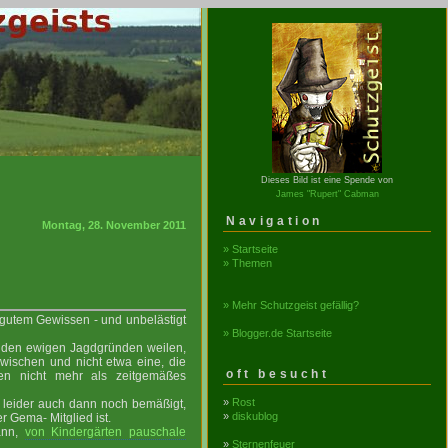
Dieses Bild ist eine Spende von
James "Rupert" Cabman
Navigation
Montag, 28. November 2011
» Startseite
» Themen
» Mehr Schutzgeist gefällig?
gutem Gewissen - und unbelästigt
» Blogger.de Startseite
in den ewigen Jagdgründen weilen,
rwischen und nicht etwa eine, die
oft besucht
fen nicht mehr als zeitgemäßes
»
Rost
h leider auch dann noch bemäßigt,
»
diskublog
 Gema- Mitglied ist.
ann,
von Kindergärten pauschale
»
Sternenfeuer