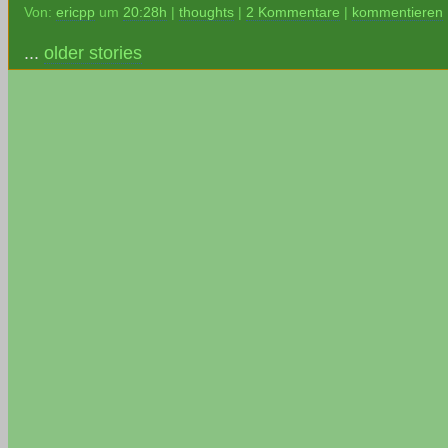
Von:
ericpp
um
20:28h
|
thoughts
|
2 Kommentare
|
kommentieren
...
older stories