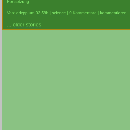
Fortsetzung
Von:
ericpp
um
02:59h
|
science
| 0 Kommentare |
kommentieren
...
older stories