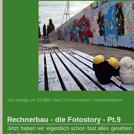
Von:
ericpp
um
22:56h
|
live
| 0 Kommentare |
kommentieren
Rechnerbau - die Fotostory - Pt.9
Jetzt haben wir eigentlich schon fast alles gesehen