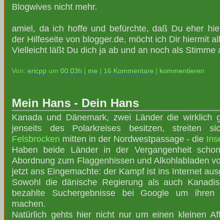
Blogwives nicht mehr.
amiel, da ich hoffe und befürchte, daß Du eher hie
der Hilfeseite von blogger.de, möcht ich Dir hiermit 
Vielleicht läßt Du dich ja ab und an noch als Stimme 
Von:
ericpp
um
00:03h
|
me
|
16 Kommentare
|
kommentieren
Mein Hans - Dein Hans
Kanada und Dänemark, zwei Länder die wirklich
jenseits des Polarkreises besitzen, streiten 
Felsbrocken
mitten in der Nordwestpassage - die
Ins
Haben beide Länder in der Vergangenheit schon
Abordnung zum Flaggenhissen und Alkohlabladen vor
jetzt ans Eingemachte: der Kampf ist ins Internet au
Sowohl die dänische Regierung als auch Kanadisc
bezahlte Suchergebnisse bei Google um ihren 
machen.
Natürlich gehts hier nicht nur um einen kleinen A