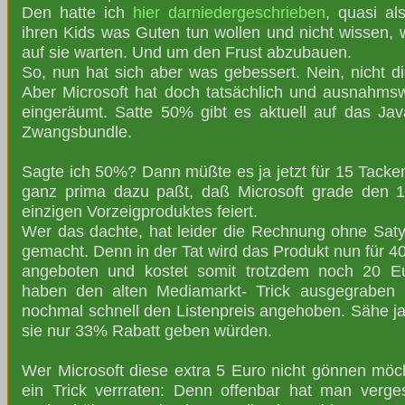
Den hatte ich
hier darniedergeschrieben
, quasi al
ihren Kids was Guten tun wollen und nicht wissen,
auf sie warten. Und um den Frust abzubauen.
So, nun hat sich aber was gebessert. Nein, nicht die
Aber Microsoft hat doch tatsächlich und ausnahms
eingeräumt. Satte 50% gibt es aktuell auf das Ja
Zwangsbundle.
Sagte ich 50%? Dann müßte es ja jetzt für 15 Tacke
ganz prima dazu paßt, daß Microsoft grade den 1
einzigen Vorzeigproduktes feiert.
Wer das dachte, hat leider die Rechnung ohne Saty
gemacht. Denn in der Tat wird das Produkt nun für 
angeboten und kostet somit trotzdem noch 20 E
haben den alten Mediamarkt- Trick ausgegraben
nochmal schnell den Listenpreis angehoben. Sähe j
sie nur 33% Rabatt geben würden.
Wer Microsoft diese extra 5 Euro nicht gönnen möc
ein Trick verrraten: Denn offenbar hat man verg