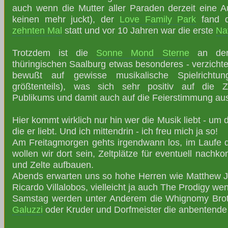
auch wenn die Mutter aller Paraden derzeit eine A
keinen mehr juckt), der
Love Family Park
fand d
zehnten Mal
statt und vor 10 Jahren war die erste
Na
Trotzdem ist die
Sonne Mond Sterne
an der 
thüringischen Saalburg etwas besonderes - verzichte
bewußt auf gewisse musikalische Spielrichtu
größtenteils), was sich sehr positiv auf die
Publikums und damit auch auf die Feierstimmung aus
Hier kommt wirklich nur hin wer die Musik liebt - u
die er liebt. Und ich mittendrin - ich freu mich ja so!
Am Freitagmorgen gehts irgendwann los, im Laufe 
wollen wir dort sein, Zeltplätze für eventuell nachk
und Zelte aufbauen.
Abends erwarten uns so hohe Herren wie Matthew J
Ricardo Villalobos, vielleicht ja auch The Prodigy we
Samstag werden unter Anderem die Whignomy Bro
Galuzzi
oder Kruder und Dorfmeister die anbentende