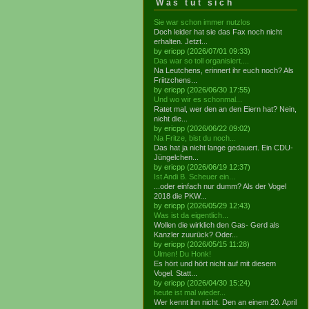
Was tut sich
Sie war schon immer nutzlos
Doch leider hat sie das Fax noch nicht
erhalten. Jetzt...
by ericpp (2026/07/01 09:33)
Das war so toll organisiert....
Na Leutchens, erinnert ihr euch noch? Als
Friitzchens...
by ericpp (2026/06/30 17:55)
Und wo wir es schonmal...
Ratet mal, wer den an den Eiern hat? Nein,
nicht die...
by ericpp (2026/06/22 09:02)
Na Fritze, bist du noch...
Das hat ja nicht lange gedauert. Ein CDU-
Jüngelchen...
by ericpp (2026/06/19 12:37)
Ist Andi B. Scheuer ein...
...oder einfach nur dumm? Als der Vogel
2018 die PKW...
by ericpp (2026/05/29 12:43)
Was ist da eigentlich...
Wollen die wirklich den Gas- Gerd als
Kanzler zuurück? Oder...
by ericpp (2026/05/15 11:28)
Ulmen! Du Honk!
Es hört und hört nicht auf mit diesem
Vogel. Statt...
by ericpp (2026/04/30 15:24)
heute ist mal wieder...
Wer kennt ihn nicht. Den an einem 20. April