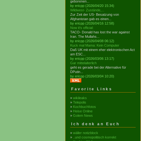
geborenen...
by ericpp (2026/04/20 15:34)
Wildwest- Zustände,...
Zur Zeit der US- Besatzung von
Afghanistan gab es einen...
by ericpp (2026/04/16 12:58)
Now it's official:
TACO- Donald has lost the war against
Iran. The Mullahs...
by ericpp (2026/04/08 06:12)
Kuck mal Mama: Kein Computer
Daß UK mit einem eher elektronischen Act
am ESC...
by ericpp (2026/03/06 13:17)
Gar mittelalterlich
geht es gerade bei der Alternative für
DPutin...
by ericpp (2026/03/04 10:20)
Favorite Links
»
wikileaks
»
Telepolis
»
Kochbuchfotos
»
Heise Online
»
Golem News
Ich denk an Euch
»
wäller notizblock
»
..und cosmopolitisch korrekt