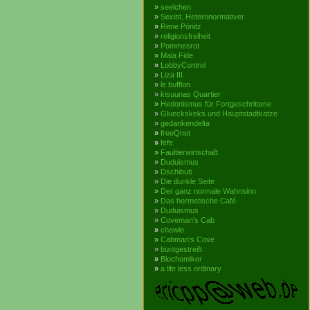
»
seelchen
»
Sexist, Heteronormativer
»
Rene Pönitz
»
religionsfreiheit
»
Pommesrot
»
Mala Fide
»
LobbyControl
»
Liza III.
»
le bufflon
»
kisuunas Quartier
»
Hedonismus für Fortgeschrittene
»
Glueckskeks und Hauptstadtkatze
»
gedankendelta
»
freeQnet
»
fefe
»
Faultierwirtschaft
»
Duduismus
»
Dschibuti
»
Die dunkle Seite
»
Der ganz normale Wahnsinn
»
Das hermetische Café
»
Duduismus
»
Coveman's Cab
»
chewie
»
Cabman's Cove
»
buntgestreift
»
Biochomiker
»
a life less ordinary