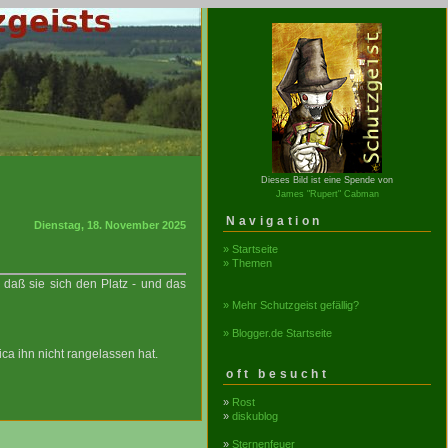
Dieses Bild ist eine Spende von
James "Rupert" Cabman
Navigation
Dienstag, 18. November 2025
» Startseite
» Themen
 daß sie sich den Platz - und das
» Mehr Schutzgeist gefällig?
» Blogger.de Startseite
ica ihn nicht rangelassen hat.
oft besucht
»
Rost
»
diskublog
»
Sternenfeuer