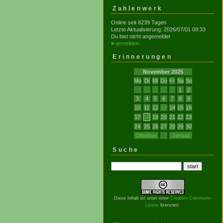
Zahlenwerk
Online seit 8239 Tagen
Letzte Aktualisierung: 2026/07/01 09:33
Du bist nicht angemeldet
»
anmelden
Erinnerungen
November 2025
Mo
Di
Mi
Do
Fr
Sa
So
1
2
3
4
5
6
7
8
9
10
11
12
13
14
15
16
17
18
19
20
21
22
23
24
25
26
27
28
29
30
Oktober
Januar
Suche
Diese Inhalt ist unter einer
Creative Commons-
Lizenz
lizenziert.