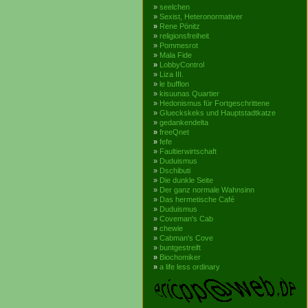
»
seelchen
»
Sexist, Heteronormativer
»
Rene Pönitz
»
religionsfreiheit
»
Pommesrot
»
Mala Fide
»
LobbyControl
»
Liza III.
»
le bufflon
»
kisuunas Quartier
»
Hedonismus für Fortgeschrittene
»
Glueckskeks und Hauptstadtkatze
»
gedankendelta
»
freeQnet
»
fefe
»
Faultierwirtschaft
»
Duduismus
»
Dschibuti
»
Die dunkle Seite
»
Der ganz normale Wahnsinn
»
Das hermetische Café
»
Duduismus
»
Coveman's Cab
»
chewie
»
Cabman's Cove
»
buntgestreift
»
Biochomiker
»
a life less ordinary