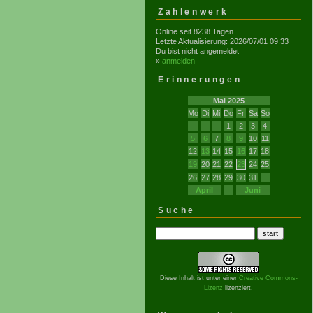
Zahlenwerk
Online seit 8238 Tagen
Letzte Aktualisierung: 2026/07/01 09:33
Du bist nicht angemeldet
»
anmelden
Erinnerungen
Mai 2025
Mo
Di
Mi
Do
Fr
Sa
So
1
2
3
4
5
6
7
8
9
10
11
12
13
14
15
16
17
18
19
20
21
22
23
24
25
26
27
28
29
30
31
April
Juni
Suche
Diese Inhalt ist unter einer
Creative Commons-
Lizenz
lizenziert.