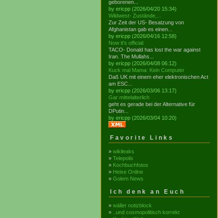
geborenen...
by ericpp (2026/04/20 15:34)
Wildwest- Zustände,...
Zur Zeit der US- Besatzung von
Afghanistan gab es einen...
by ericpp (2026/04/16 12:58)
Now it's official:
TACO- Donald has lost the war against
Iran. The Mullahs...
by ericpp (2026/04/08 06:12)
Kuck mal Mama: Kein Computer
Daß UK mit einem eher elektronischen Act
am ESC...
by ericpp (2026/03/06 13:17)
Gar mittelalterlich
geht es gerade bei der Alternative für
DPutin...
by ericpp (2026/03/04 10:20)
Favorite Links
»
wikileaks
»
Telepolis
»
Kochbuchfotos
»
Heise Online
»
Golem News
Ich denk an Euch
»
wäller notizblock
»
..und cosmopolitisch korrekt