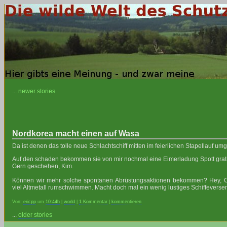
...
newer stories
Nordkorea macht einen auf Wasa
Da ist denen das tolle neue Schlachtschiff mitten im feierlichen Stapellauf um
Auf den schaden bekommen sie von mir nochmal eine Eimerladung Spott grat
Gern geschehen, Kim.
Können wir mehr solche spontanen Abrüstungsaktionen bekommen? Hey, Ch
viel Altmetall rumschwimmen. Macht doch mal ein wenig lustiges Schiffeverse
Von:
ericpp
um
10:44h
|
world
|
1 Kommentar
|
kommentieren
...
older stories