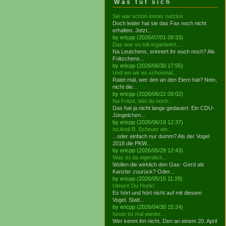
Was tut sich
Sie war schon immer nutzlos
Doch leider hat sie das Fax noch nicht
erhalten. Jetzt...
by ericpp (2026/07/01 09:33)
Das war so toll organisiert....
Na Leutchens, erinnert ihr euch noch? Als
Friitzchens...
by ericpp (2026/06/30 17:55)
Und wo wir es schonmal...
Ratet mal, wer den an den Eiern hat? Nein,
nicht die...
by ericpp (2026/06/22 09:02)
Na Fritze, bist du noch...
Das hat ja nicht lange gedauert. Ein CDU-
Jüngelchen...
by ericpp (2026/06/19 12:37)
Ist Andi B. Scheuer ein...
...oder einfach nur dumm? Als der Vogel
2018 die PKW...
by ericpp (2026/05/29 12:43)
Was ist da eigentlich...
Wollen die wirklich den Gas- Gerd als
Kanzler zuurück? Oder...
by ericpp (2026/05/15 11:28)
Ulmen! Du Honk!
Es hört und hört nicht auf mit diesem
Vogel. Statt...
by ericpp (2026/04/30 15:24)
heute ist mal wieder...
Wer kennt ihn nicht. Den an einem 20. April