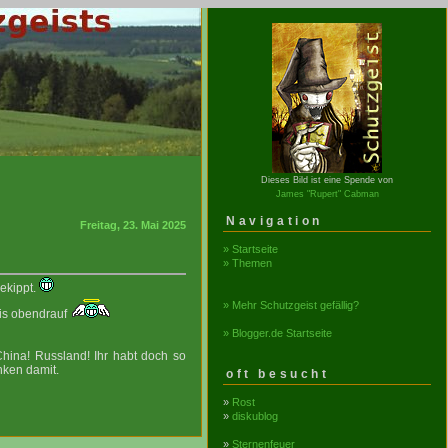
Dieses Bild ist eine Spende von
James "Rupert" Cabman
Navigation
Freitag, 23. Mai 2025
» Startseite
» Themen
gekippt.
» Mehr Schutzgeist gefällig?
is obendrauf
» Blogger.de Startseite
ina! Russland! Ihr habt doch so
nken damit.
oft besucht
»
Rost
»
diskublog
»
Sternenfeuer