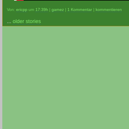
Von:
ericpp
um
17:39h
|
gamez
|
1 Kommentar
|
kommentieren
...
older stories