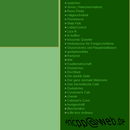
»
seelchen
»
Sexist, Heteronormativer
»
Rene Pönitz
»
religionsfreiheit
»
Pommesrot
»
Mala Fide
»
LobbyControl
»
Liza III.
»
le bufflon
»
kisuunas Quartier
»
Hedonismus für Fortgeschrittene
»
Glueckskeks und Hauptstadtkatze
»
gedankendelta
»
freeQnet
»
fefe
»
Faultierwirtschaft
»
Duduismus
»
Dschibuti
»
Die dunkle Seite
»
Der ganz normale Wahnsinn
»
Das hermetische Café
»
Duduismus
»
Coveman's Cab
»
chewie
»
Cabman's Cove
»
buntgestreift
»
Biochomiker
»
a life less ordinary