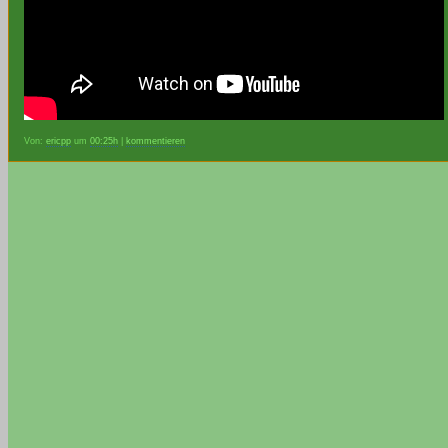
Von:
ericpp
um
00:25h
|
kommentieren