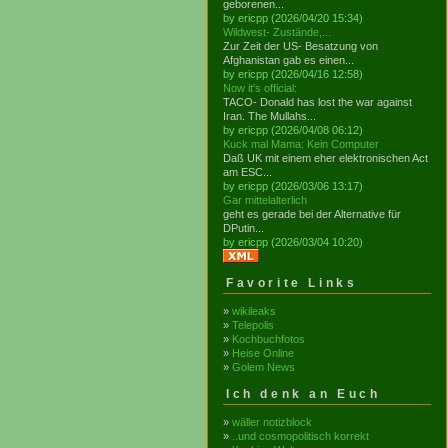
geborenen...
by ericpp (2026/04/20 15:34)
Wildwest- Zustände,...
Zur Zeit der US- Besatzung von
Afghanistan gab es einen...
by ericpp (2026/04/16 12:58)
Now it's official:
TACO- Donald has lost the war against
Iran. The Mullahs...
by ericpp (2026/04/08 06:12)
Kuck mal Mama: Kein Computer
Daß UK mit einem eher elektronischen Act
am ESC...
by ericpp (2026/03/06 13:17)
Gar mittelalterlich
geht es gerade bei der Alternative für
DPutin...
by ericpp (2026/03/04 10:20)
Favorite Links
»
wikileaks
»
Telepolis
»
Kochbuchfotos
»
Heise Online
»
Golem News
Ich denk an Euch
»
wäller notizblock
»
..und cosmopolitisch korrekt