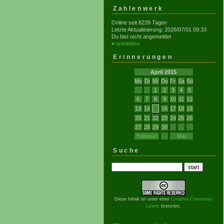
Zahlenwerk
Online seit 8239 Tagen
Letzte Aktualisierung: 2026/07/01 09:33
Du bist nicht angemeldet
»
anmelden
Erinnerungen
April 2015
Mo
Di
Mi
Do
Fr
Sa
So
1
2
3
4
5
6
7
8
9
10
11
12
13
14
15
16
17
18
19
20
21
22
23
24
25
26
27
28
29
30
Februar
Mai
Suche
Diese Inhalt ist unter einer
Creative Commons-
Lizenz
lizenziert.