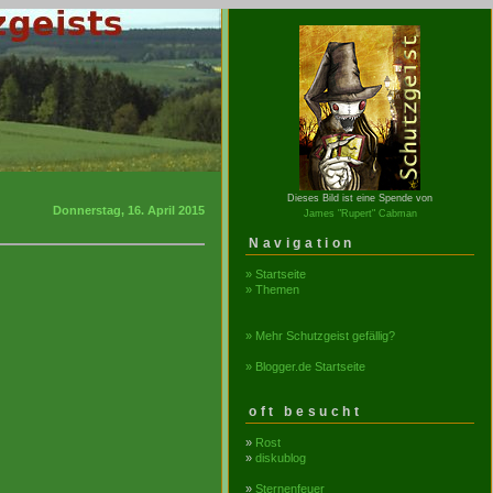
Dieses Bild ist eine Spende von
Donnerstag, 16. April 2015
James "Rupert" Cabman
Navigation
» Startseite
» Themen
» Mehr Schutzgeist gefällig?
» Blogger.de Startseite
oft besucht
»
Rost
»
diskublog
»
Sternenfeuer