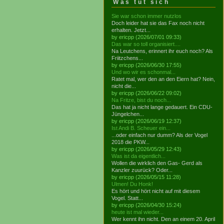
Was tut sich
Sie war schon immer nutzlos
Doch leider hat sie das Fax noch nicht
erhalten. Jetzt...
by ericpp (2026/07/01 09:33)
Das war so toll organisiert....
Na Leutchens, erinnert ihr euch noch? Als
Friitzchens...
by ericpp (2026/06/30 17:55)
Und wo wir es schonmal...
Ratet mal, wer den an den Eiern hat? Nein,
nicht die...
by ericpp (2026/06/22 09:02)
Na Fritze, bist du noch...
Das hat ja nicht lange gedauert. Ein CDU-
Jüngelchen...
by ericpp (2026/06/19 12:37)
Ist Andi B. Scheuer ein...
...oder einfach nur dumm? Als der Vogel
2018 die PKW...
by ericpp (2026/05/29 12:43)
Was ist da eigentlich...
Wollen die wirklich den Gas- Gerd als
Kanzler zuurück? Oder...
by ericpp (2026/05/15 11:28)
Ulmen! Du Honk!
Es hört und hört nicht auf mit diesem
Vogel. Statt...
by ericpp (2026/04/30 15:24)
heute ist mal wieder...
Wer kennt ihn nicht. Den an einem 20. April